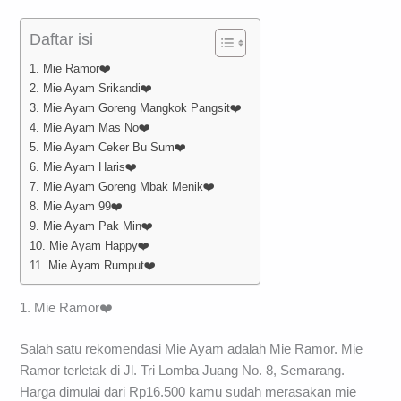
Daftar isi
1. Mie Ramor❤️
2. Mie Ayam Srikandi❤️
3. Mie Ayam Goreng Mangkok Pangsit❤️
4. Mie Ayam Mas No❤️
5. Mie Ayam Ceker Bu Sum❤️
6. Mie Ayam Haris❤️
7. Mie Ayam Goreng Mbak Menik❤️
8. Mie Ayam 99❤️
9. Mie Ayam Pak Min❤️
10. Mie Ayam Happy❤️
11. Mie Ayam Rumput❤️
1. Mie Ramor❤️
Salah satu rekomendasi Mie Ayam adalah Mie Ramor. Mie
Ramor terletak di Jl. Tri Lomba Juang No. 8, Semarang.
Harga dimulai dari Rp16.500 kamu sudah merasakan mie