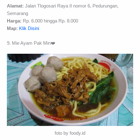
Alamat:
Jalan Tlogosari Raya II nomor 6, Pedurungan,
Semarang
Harga:
Rp. 6.000 hingga Rp. 8.000
Map:
Klik Disini
9. Mie Ayam Pak Min❤️
foto by foody.id