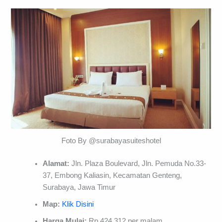
Foto By @surabayasuiteshotel
Alamat:
Jln. Plaza Boulevard, Jln. Pemuda No.33-
37, Embong Kaliasin, Kecamatan Genteng,
Surabaya, Jawa Timur
Map:
Klik Disini
Harga Mulai:
Rp.424.312 per malam