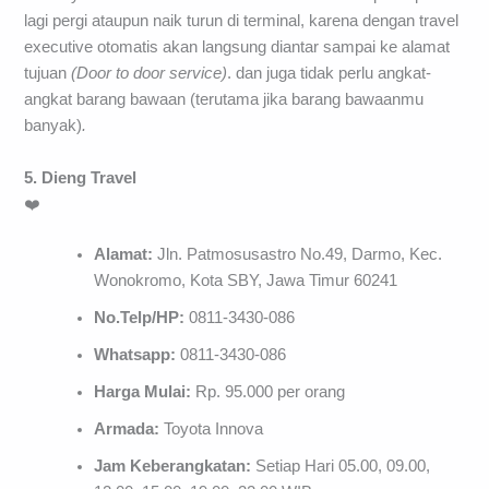
lagi pergi ataupun naik turun di terminal, karena dengan travel
executive otomatis akan langsung diantar sampai ke alamat
tujuan
(Door to door service)
. dan juga tidak perlu angkat-
angkat barang bawaan (terutama jika barang bawaanmu
banyak)
.
5. Dieng Travel
❤️
Alamat:
Jln. Patmosusastro No.49, Darmo, Kec.
Wonokromo, Kota SBY, Jawa Timur 60241
No.Telp/HP:
0811-3430-086
Whatsapp:
0811-3430-086
Harga Mulai:
Rp. 95.000 per orang
Armada:
Toyota Innova
Jam Keberangkatan:
Setiap Hari 05.00, 09.00,