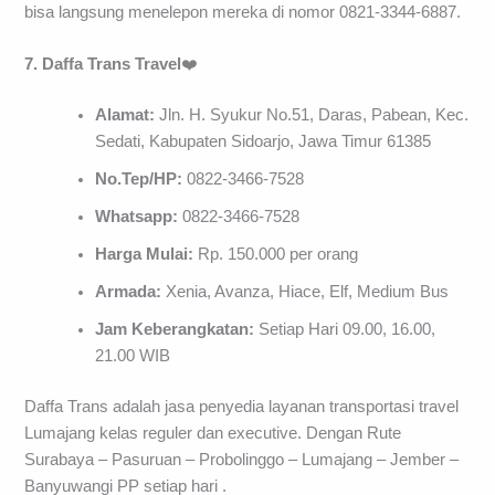
bisa langsung menelepon mereka di nomor 0821-3344-6887.
7. Daffa Trans Travel
❤️
Alamat:
Jln. H. Syukur No.51, Daras, Pabean, Kec.
Sedati, Kabupaten Sidoarjo, Jawa Timur 61385
No.Tep/HP:
0822-3466-7528
Whatsapp:
0822-3466-7528
Harga Mulai:
Rp. 150.000 per orang
Armada:
Xenia, Avanza, Hiace, Elf, Medium Bus
Jam Keberangkatan:
Setiap Hari 09.00, 16.00,
21.00 WIB
Daffa Trans adalah jasa penyedia layanan transportasi travel
Lumajang kelas reguler dan executive. Dengan Rute
Surabaya – Pasuruan – Probolinggo – Lumajang – Jember –
Banyuwangi PP setiap hari .