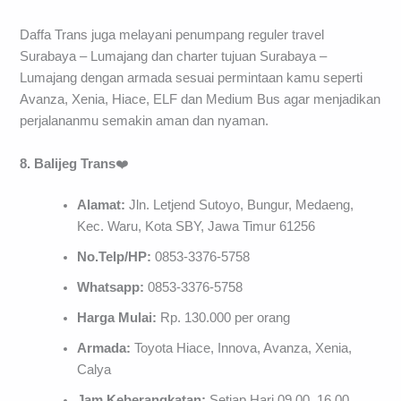
Daffa Trans juga melayani penumpang reguler travel
Surabaya – Lumajang dan charter tujuan Surabaya –
Lumajang dengan armada sesuai permintaan kamu seperti
Avanza, Xenia, Hiace, ELF dan Medium Bus agar menjadikan
perjalananmu semakin aman dan nyaman.
8. Balijeg Trans
❤️
Alamat:
Jln. Letjend Sutoyo, Bungur, Medaeng,
Kec. Waru, Kota SBY, Jawa Timur 61256
No.Telp/HP:
0853-3376-5758
Whatsapp:
0853-3376-5758
Harga Mulai:
Rp. 130.000 per orang
Armada:
Toyota Hiace, Innova, Avanza, Xenia,
Calya
Jam Keberangkatan:
Setiap Hari 09.00, 16.00