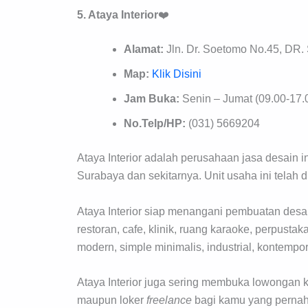
5. Ataya Interior
❤️
Alamat:
Jln. Dr. Soetomo No.45, DR. 
Map:
Klik Disini
Jam Buka:
Senin – Jumat (09.00-17.
No.Telp/HP:
(031) 5669204
Ataya Interior adalah perusahaan jasa desain in
Surabaya dan sekitarnya. Unit usaha ini telah 
Ataya Interior siap menangani pembuatan desain 
restoran, cafe, klinik, ruang karaoke, perpustak
modern, simple minimalis, industrial, kontempore
Ataya Interior juga sering membuka lowongan k
maupun loker
freelance
bagi kamu yang pernah 