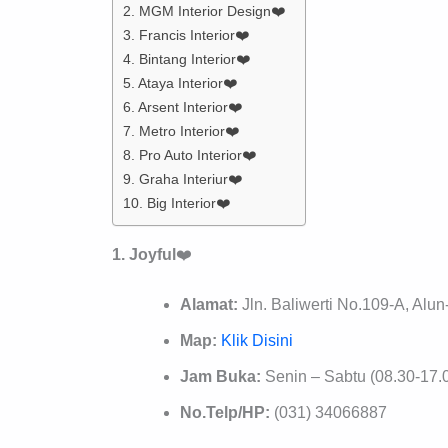
2. MGM Interior Design❤️
3. Francis Interior❤️
4. Bintang Interior❤️
5. Ataya Interior❤️
6. Arsent Interior❤️
7. Metro Interior❤️
8. Pro Auto Interior❤️
9. Graha Interiur❤️
10. Big Interior❤️
1. Joyful
❤️
Alamat:
Jln. Baliwerti No.109-A, Alu
Map:
Klik Disini
Jam Buka:
Senin – Sabtu (08.30-17.
No.Telp/HP:
(031) 34066887