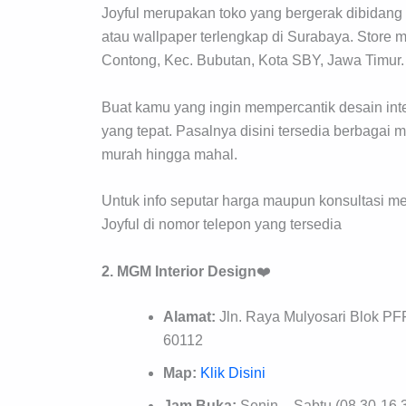
Joyful merupakan toko yang bergerak dibidang p
atau wallpaper terlengkap di Surabaya. Store me
Contong, Kec. Bubutan, Kota SBY, Jawa Timur.
Buat kamu yang ingin mempercantik desain inte
yang tepat. Pasalnya disini tersedia berbagai 
murah hingga mahal.
Untuk info seputar harga maupun konsultasi m
Joyful di nomor telepon yang tersedia
2. MGM Interior Design
❤️
Alamat:
Jln. Raya Mulyosari Blok PFF
60112
Map:
Klik Disini
Jam Buka:
Senin – Sabtu (08.30-16.