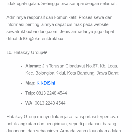
tidak ugal-ugalan. Sehingga bisa sampai dengan selamat.
Adminnya responsif dan komunikatif. Proses sewa dan
informasi penting lainnya dapat disimak pada website
sewatrukboxbandung.com. Jenis armadanya juga dapat
dilihat di IG @okerent.trukbox.
10. Hatakay Group❤️
Alamat
: Jln Terusan Cibaduyut No.67, Kb. Lega,
Kec. Bojongloa Kidul, Kota Bandung, Jawa Barat
Map
:
KlikDiSini
Telp
: 0813 2248 4544
WA
: 0813 2248 4544
Hatakay Group menyediakan jasa transportasi terpercaya
untuk angkutan dan pengiriman, seperti pindahan, barang
dagangan, dan sebagainya. Armada yang digunakan adalah