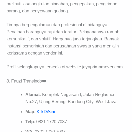
meliputi jasa angkutan pindahan, pengepakan, pengiriman
barang, dan penyewaan gudang.
Timnya berpengalaman dan profesional di bidangnya.
Penataan barangnya rapi dan teratur. Pelayanannya ramah,
komunikatif, dan solutif. Harganya juga terjangkau. Banyak
instansi pemerintah dan perusahaan swasta yang menjalin
kerjasama dengan vendor ini.
Profil selengkapnya tersedia di website jayaprimamover.com.
8. Fauzi Transindo❤️
Alamat
: Komplek Neglasari I, Jalan Neglasuci
No.27, Ujung Berung, Bandung City, West Java
Map
:
KlikDiSini
Telp
: 0821 1720 7037
WA
: 0821 1720 7037