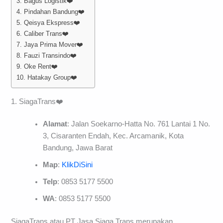
3. Bagus Logistik❤️
4. Pindahan Bandung❤️
5. Qeisya Ekspress❤️
6. Caliber Trans❤️
7. Jaya Prima Mover❤️
8. Fauzi Transindo❤️
9. Oke Rent❤️
10. Hatakay Group❤️
1. SiagaTrans❤️
Alamat
: Jalan Soekarno-Hatta No. 761 Lantai 1 No.
3, Cisaranten Endah, Kec. Arcamanik, Kota
Bandung, Jawa Barat
Map
:
KlikDiSini
Telp
: 0853 5177 5500
WA
: 0853 5177 5500
SiagaTrans atau PT Jasa Siaga Trans merupakan