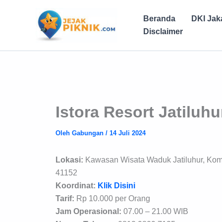
Lewati
ke
Beranda
DKI Jak
konten
Disclaimer
Istora Resort Jatiluhu
Oleh
Gabungan
/
14 Juli 2024
Lokasi:
Kawasan Wisata Waduk Jatiluhur, Komp.
41152
Koordinat:
Klik Disini
Tarif:
Rp 10.000 per Orang
Jam Operasional:
07.00 – 21.00 WIB