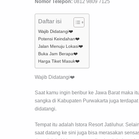
Nomor Telepon:
0812 9809 7125
Daftar isi
Wajib Didatangi❤️
Potensi Keindahan❤️
Jalan Menuju Lokasi❤️
Buka Jam Berapa❤️
Harga Tiket Masuk❤️
Wajib Didatangi❤️
Saat kamu ingin beribur ke Jawa Barat maka i
sangka di Kabupaten Purwakarta juga terdapat
didatangi.
Tempat itu adalah Istora Resort Jatiluhur. Sel
saat datang ke sini juga bisa merasakan sensa