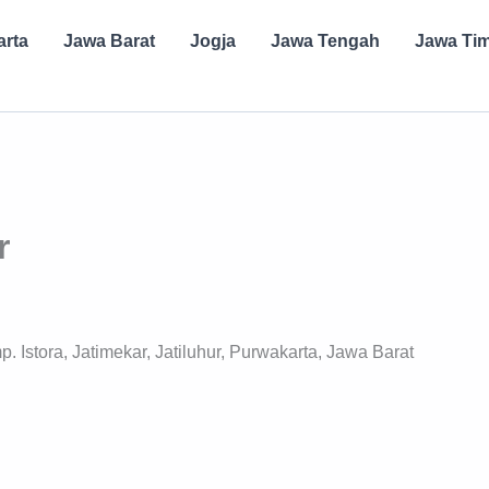
arta
Jawa Barat
Jogja
Jawa Tengah
Jawa Ti
r
 Istora, Jatimekar, Jatiluhur, Purwakarta, Jawa Barat