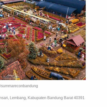
@summareconbandung
nsari, Lembang, Kabupaten Bandung Barat 40391