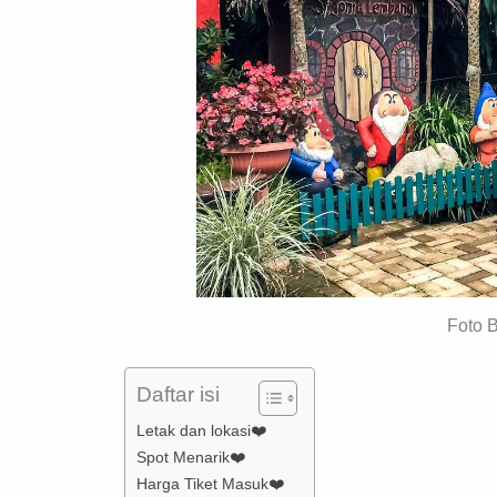
Foto 
Daftar isi
Letak dan lokasi❤️
Spot Menarik❤️
Harga Tiket Masuk❤️