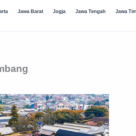
arta
Jawa Barat
Jogja
Jawa Tengah
Jawa Ti
embang