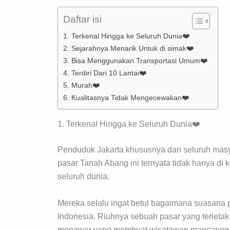
Daftar isi
1. Terkenal Hingga ke Seluruh Dunia❤️
2. Sejarahnya Menarik Untuk di simak❤️
3. Bisa Menggunakan Transportasi Umum❤️
4. Terdiri Dari 10 Lantai❤️
5. Murah❤️
6. Kualitasnya Tidak Mengecewakan❤️
1. Terkenal Hingga ke Seluruh Dunia❤️
Penduduk Jakarta khususnya dan seluruh masy
pasar Tanah Abang ini ternyata tidak hanya di 
seluruh dunia.
Mereka selalu ingat betul bagaimana suasana p
Indonesia. Riuhnya sebuah pasar yang terletak
menawar yang membuat wisatawan mancanegar