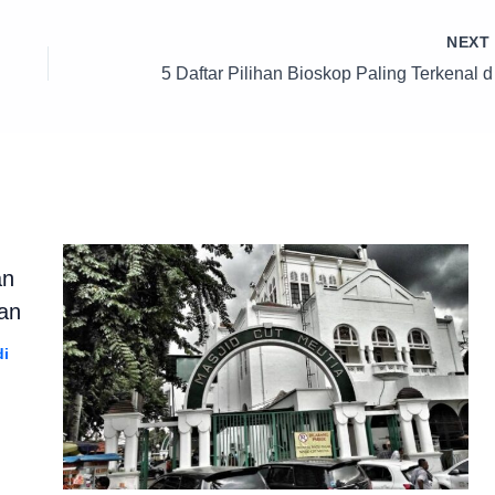
NEX
5 Daftar P
an
an
di