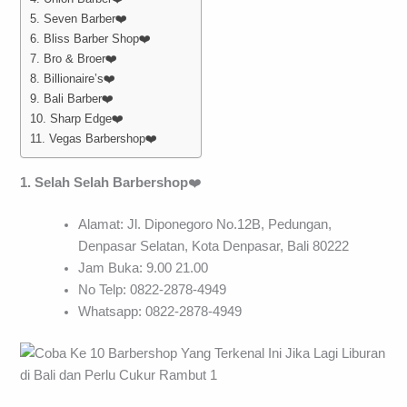
5. Seven Barber❤️
6. Bliss Barber Shop❤️
7. Bro & Broer❤️
8. Billionaire’s❤️
9. Bali Barber❤️
10. Sharp Edge❤️
11. Vegas Barbershop❤️
1. Selah Selah Barbershop
❤️
Alamat: Jl. Diponegoro No.12B, Pedungan,
Denpasar Selatan, Kota Denpasar, Bali 80222
Jam Buka: 9.00 21.00
No Telp: 0822-2878-4949
Whatsapp: 0822-2878-4949