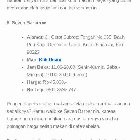
Bahkan banyak turis dari luar kota maupun negeri yang dibuat
penasaran oleh keajaiban dari barbershop ini.
5. Seven Barber
❤️
Alamat:
Jl. Gatot Subroto Tengah No.335, Dauh
Puri Kaja, Denpasar Utara, Kota Denpasar, Bali
80223
Map:
Klik Disini
Jam Buka:
11.00-20.00 (Senin-Kamis, Sabtu-
Minggu), 10.00-20.00 (Jumat)
Harga:
Rp 45.000,-
No Telp:
0811 3992 747
Pengen dapet voucher makan setelah cukur rambut ataupun
sebaliknya? Kamu wajib ke Seven Barber nih, karena
barbershop ini memberikan para customernya voucher
potongan harga setiap makan di cafe sebelah.