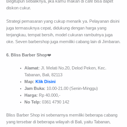
Begitupun sebaliknya, jika kamu makan di cafe bisa dapet
diskon cukur.
Strategi pemasaran yang cukup menarik ya. Pelayanan disini
juga termasuknya cepat, didukung dengan harga yang
terjangkau, tempat bersih, model cukuran rambutnya juga
oke. Seven barbershop juga memiliki cabang lain di Jimbaran.
6. Bliss Barber Shop
❤️
Alamat:
Jl. Melati No.20, Delod Peken, Kec.
Tabanan, Bali, 82113
Map:
Klik Disini
Jam Buka:
10.00-21.00 (Senin-Minggu)
Harga:
Rp 40.000,-
No Telp:
0361 4790 142
Bliss Barber Shop ini sebenarnya memiliki beberapa cabang
yang tersebar di beberapa wilayah di Bali, yaitu Tabanan,