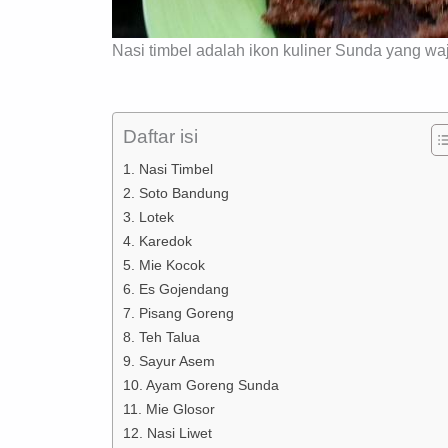
Nasi timbel adalah ikon kuliner Sunda yang wa
Daftar isi
1. Nasi Timbel
2. Soto Bandung
3. Lotek
4. Karedok
5. Mie Kocok
6. Es Gojendang
7. Pisang Goreng
8. Teh Talua
9. Sayur Asem
10. Ayam Goreng Sunda
11. Mie Glosor
12. Nasi Liwet