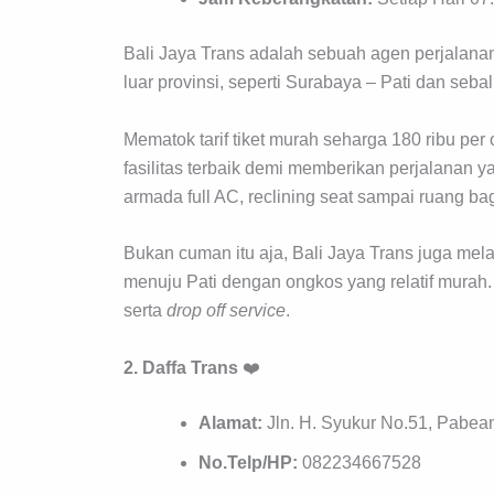
Bali Jaya Trans adalah sebuah agen perjalanan
luar provinsi, seperti Surabaya – Pati dan sebal
Mematok tarif tiket murah seharga 180 ribu p
fasilitas terbaik demi memberikan perjalanan y
armada full AC, reclining seat sampai ruang bag
Bukan cuman itu aja, Bali Jaya Trans juga mela
menuju Pati dengan ongkos yang relatif murah. 
serta
drop off
service
.
2. Daffa Trans
❤️
Alamat:
Jln. H. Syukur No.51, Pabean
No.Telp/HP:
082234667528