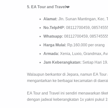
5. EA Tour
and Travel
❤️
Alamat:
Jln. Sunan Mantingan, Kec. 
No.Telp/HP:
08112700459, 0857455
Whatsapp:
08112700459, 08574555
Harga Mulai:
Rp.160.000 per orang
Armada:
Xenia, Luxio, Grandmax, A
Jam Keberangkatan:
Setiap Hari 19
Walaupun berkantor di Jepara, namun EA Tour 
mengantarkan ke berbagai kecamatan di daerah
EA Tour and Travel ini sendiri menawarkan tike
dengan jadwal keberangkatan 1x yakni pukul 19