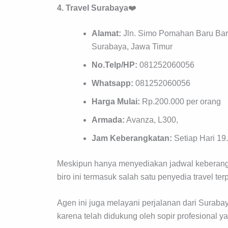
4. Travel Surabaya
❤️
Alamat:
Jln. Simo Pomahan Baru Bar
Surabaya, Jawa Timur
No.Telp/HP:
081252060056
Whatsapp:
081252060056
Harga Mulai:
Rp.200.000 per orang
Armada:
Avanza, L300,
Jam Keberangkatan:
Setiap Hari 19
Meskipun hanya menyediakan jadwal keberangk
biro ini termasuk salah satu penyedia travel te
Agen ini juga melayani perjalanan dari Surab
karena telah didukung oleh sopir profesional 