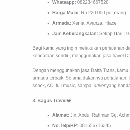
Whatsapp:
082234667528
Harga Mulai:
Rp.220.000 per orang
Armada:
Xenia, Avanza, Hiace
Jam Keberangkatan:
Setiap Hari 19
Bagi kamu yang ingin melakukan perjalanan dar
kendaraan sendiri, menggunakan jasa travel Da
Dengan menggunakan jasa Daffa Trans, kamu a
armada terbaik. Selama dalamnya perjalanan, 
snack, AC, full music, sampai
driver
yang handa
3. Bagus Travel
❤️
Alamat:
Jln. Abdul Rahman Gg. Achma
No.Telp/HP:
081556716345