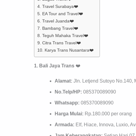
4. Travel Surabaya❤️
5. EA Tour and Travel❤️
6. Travel Juanda❤️
7. Bambang Travel❤️
8. Teguh Mahaka Travel❤️
9. Citra Trans Travel❤️
10. Karya Trans Nusantara❤️
1. Bali Jaya Trans
❤️
Alamat:
Jln. Letjend Sutoyo No.140,
No.Telp/HP:
085370089090
Whatsapp:
085370089090
Harga Mulai:
Rp.180.000 per orang
Armada:
Elf, Hiace, Innova, Luxio, A
Jam Keberangkatan:
Setiap Hari 07