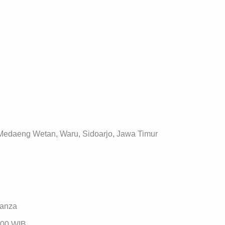
 Medaeng Wetan, Waru, Sidoarjo, Jawa Timur
vanza
.00 WIB