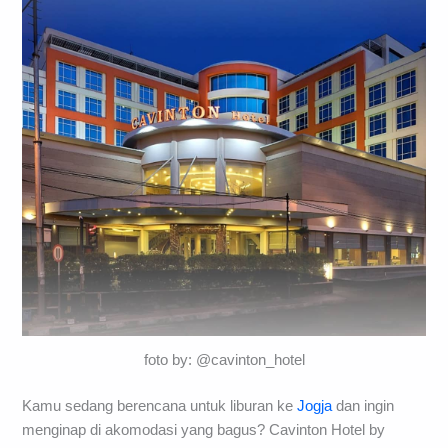
foto by: @cavinton_hotel
Kamu sedang berencana untuk liburan ke
Jogja
dan ingin
menginap di akomodasi yang bagus? Cavinton Hotel by