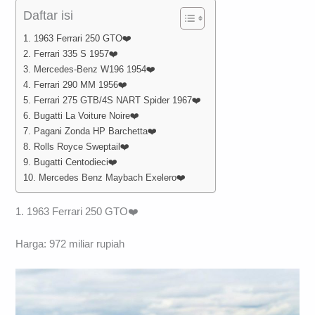
Daftar isi
1. 1963 Ferrari 250 GTO❤️
2. Ferrari 335 S 1957❤️
3. Mercedes-Benz W196 1954❤️
4. Ferrari 290 MM 1956❤️
5. Ferrari 275 GTB/4S NART Spider 1967❤️
6. Bugatti La Voiture Noire❤️
7. Pagani Zonda HP Barchetta❤️
8. Rolls Royce Sweptail❤️
9. Bugatti Centodieci❤️
10. Mercedes Benz Maybach Exelero❤️
1. 1963 Ferrari 250 GTO❤️
Harga: 972 miliar rupiah