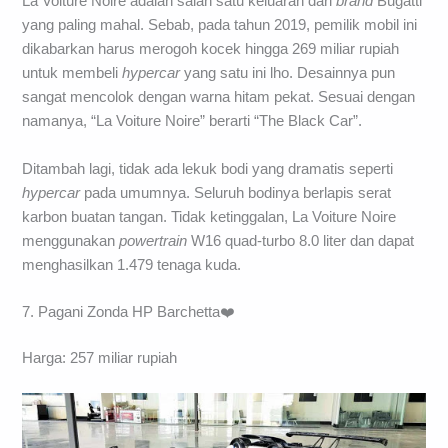
La Voiture Noire adalah salah satu keluaran dari
brand
Bugatti
yang paling mahal. Sebab, pada tahun 2019, pemilik mobil ini
dikabarkan harus merogoh kocek hingga 269 miliar rupiah
untuk membeli
hypercar
yang satu ini lho. Desainnya pun
sangat mencolok dengan warna hitam pekat. Sesuai dengan
namanya, “La Voiture Noire” berarti “The Black Car”.
Ditambah lagi, tidak ada lekuk bodi yang dramatis seperti
hypercar
pada umumnya. Seluruh bodinya berlapis serat
karbon buatan tangan. Tidak ketinggalan, La Voiture Noire
menggunakan
powertrain
W16 quad-turbo 8.0 liter dan dapat
menghasilkan 1.479 tenaga kuda.
7. Pagani Zonda HP Barchetta❤️
Harga: 257 miliar rupiah