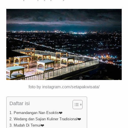
foto by instagram.com/setapakwisata/
Daftar isi
1. Pemandangan Nan Esoktis❤️
2. Wedang dan Sajian Kuliner Tradisional❤️
3. Mudah Di Temui❤️