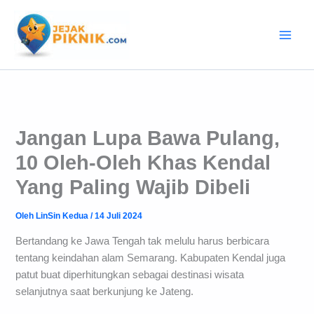
Lewati
ke
konten
Jangan Lupa Bawa Pulang,
10 Oleh-Oleh Khas Kendal
Yang Paling Wajib Dibeli
Oleh
LinSin Kedua
/
14 Juli 2024
Bertandang ke Jawa Tengah tak melulu harus berbicara
tentang keindahan alam Semarang. Kabupaten Kendal juga
patut buat diperhitungkan sebagai destinasi wisata
selanjutnya saat berkunjung ke Jateng.