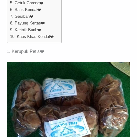
5. Getuk Goreng❤️
6. Batik Kendal❤️
7. Gerabah❤️
8. Payung Kertas❤️
9. Keripik Buah❤️
10. Kaos Khas Kendal❤️
1. Kerupuk Petis❤️