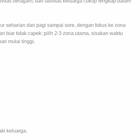
tivitas beragam, dan fasilitas keluarga cukup lengkap dalam
 alur seharian dari pagi sampai sore, dengan fokus ke zona
 biar tidak capek: pilih 2-3 zona utama, sisakan waktu
ri mulai tinggi.
aki keluarga.