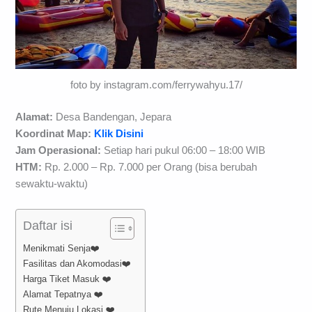
foto by instagram.com/ferrywahyu.17/
Alamat:
Desa Bandengan, Jepara
Koordinat Map:
Klik Disini
Jam Operasional:
Setiap hari pukul 06:00 – 18:00 WIB
HTM:
Rp. 2.000 – Rp. 7.000 per Orang (bisa berubah
sewaktu-waktu)
Daftar isi
Menikmati Senja❤️
Fasilitas dan Akomodasi❤️
Harga Tiket Masuk ❤️
Alamat Tepatnya ❤️
Rute Menuju Lokasi ❤️