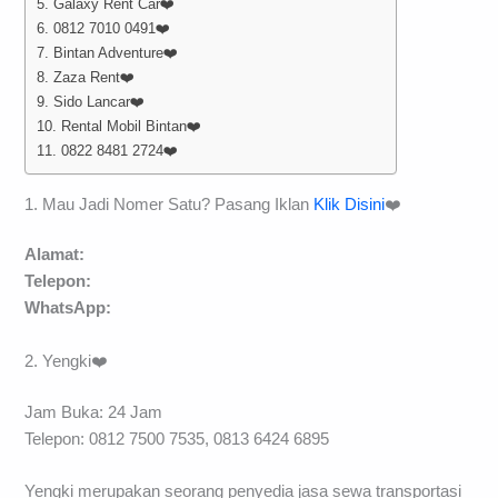
5. Galaxy Rent Car❤️
6. 0812 7010 0491❤️
7. Bintan Adventure❤️
8. Zaza Rent❤️
9. Sido Lancar❤️
10. Rental Mobil Bintan❤️
11. 0822 8481 2724❤️
1. Mau Jadi Nomer Satu? Pasang Iklan
Klik Disini
❤️
Alamat:
Telepon:
WhatsApp:
2. Yengki❤️
Jam Buka: 24 Jam
Telepon: 0812 7500 7535, 0813 6424 6895
Yengki merupakan seorang penyedia jasa sewa transportasi