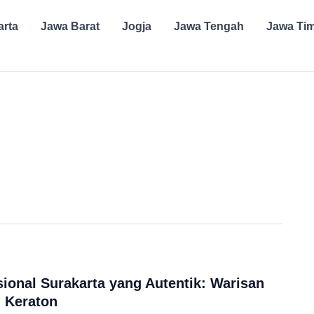
arta
Jawa Barat
Jogja
Jawa Tengah
Jawa Ti
sional Surakarta yang Autentik: Warisan
i Keraton