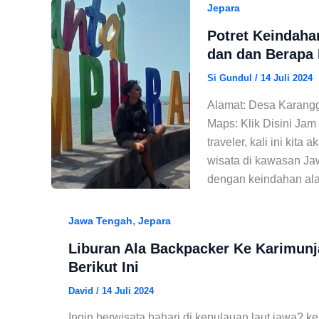
Jepara
Potret Keindaha
dan dan Berapa
Si Gundul
/
14 Juli 2024
Alamat: Desa Karangg
Maps: Klik Disini Jam
traveler, kali ini kit
wisata di kawasan Jaw
dengan keindahan alam
,
Jawa Tengah
Jepara
Liburan Ala Backpacker Ke Karimunj
Berikut Ini
David
/
14 Juli 2024
Ingin berwisata bahari di kepulauan laut jawa? 