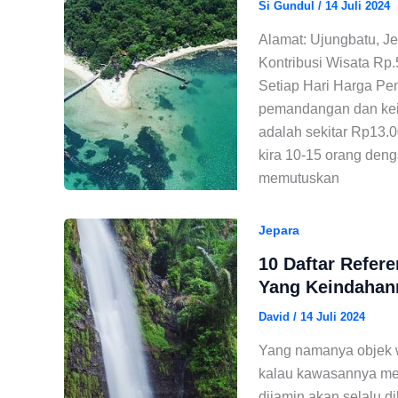
Si Gundul
/
14 Juli 2024
Alamat: Ujungbatu, J
Kontribusi Wisata Rp
Setiap Hari Harga Pe
pemandangan dan kei
adalah sekitar Rp13.0
kira 10-15 orang deng
memutuskan
Jepara
10 Daftar Refere
Yang Keindahan
David
/
14 Juli 2024
Yang namanya objek w
kalau kawasannya mem
dijamin akan selalu d