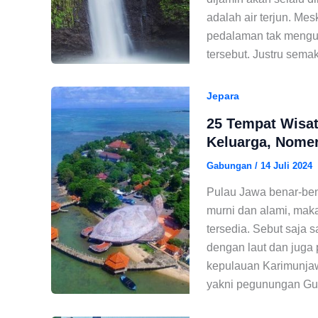
adalah air terjun. Me
pedalaman tak mengur
tersebut. Justru sema
Jepara
25 Tempat Wisat
Keluarga, Nomer
Gabungan
/
14 Juli 2024
Pulau Jawa benar-be
murni dan alami, maka
tersedia. Sebut saja 
dengan laut dan juga 
kepulauan Karimunjawa
yakni pegunungan Gu