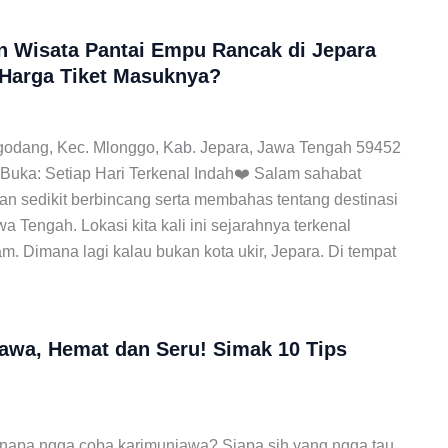
n Wisata Pantai Empu Rancak di Jepara
 Harga Tiket Masuknya?
odang, Kec. Mlonggo, Kab. Jepara, Jawa Tengah 59452
 Buka: Setiap Hari Terkenal Indah❤️ Salam sahabat
a akan sedikit berbincang serta membahas tentang destinasi
a Tengah. Lokasi kita kali ini sejarahnya terkenal
. Dimana lagi kalau bukan kota ukir, Jepara. Di tempat
awa, Hemat dan Seru! Simak 10 Tips
kenapa ngga coba karimunjawa? Siapa sih yang ngga tau