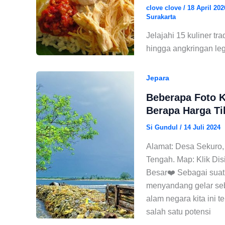
clove clove
/
18 April 20
Surakarta
Jelajahi 15 kuliner tr
hingga angkringan le
Jepara
Beberapa Foto K
Berapa Harga T
Si Gundul
/
14 Juli 2024
Alamat: Desa Sekuro,
Tengah. Map: Klik Dis
Besar❤️ Sebagai suatu
menyandang gelar seb
alam negara kita ini t
salah satu potensi