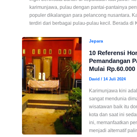
karimunjawa, pulau dengan pantai-pantainya pen
populer dikalangan para pelancong nusantara. K
terdiri dari berbagai pulau-pulau kecil. Berada 
Jepara
10 Referensi H
Pemandangan Pa
Mulai Rp.60.000
David
/
14 Juli 2024
Karimunjawa kini adal
sangat mendunia diman
wisatawan baik itu do
kota dan saat ini sed
ini, memanfaatkan pe
menjadi alternatif pali