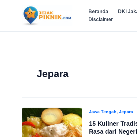
Lewati
ke
Beranda
DKI Jak
konten
Disclaimer
Jepara
,
Jawa Tengah
Jepara
15 Kuliner Tradi
Rasa dari Neger