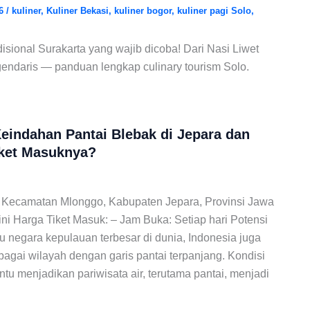
26
/
kuliner
,
Kuliner Bekasi
,
kuliner bogor
,
kuliner pagi Solo
,
adisional Surakarta yang wajib dicoba! Dari Nasi Liwet
gendaris — panduan lengkap culinary tourism Solo.
eindahan Pantai Blebak di Jepara dan
iket Masuknya?
 Kecamatan Mlonggo, Kabupaten Jepara, Provinsi Jawa
ini Harga Tiket Masuk: – Jam Buka: Setiap hari Potensi
 negara kepulauan terbesar di dunia, Indonesia juga
agai wilayah dengan garis pantai terpanjang. Kondisi
entu menjadikan pariwisata air, terutama pantai, menjadi