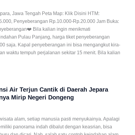
epara, Jawa Tengah Peta Map: Klik Disini HTM:
.5.000, Penyeberangan Rp.10.000-Rp.20.000 Jam Buka:
nyeberangan❤️ Bila kalian ingin menikmati
ndahan Pulau Panjang, harga tiket penyeberangan
00 saja. Kapal penyeberangan ini bisa mengangkut kira-
an waktu tempuh perjalanan sekitar 15 menit. Bila kalian
nsi Air Terjun Cantik di Daerah Jepara
nya Mirip Negeri Dongeng
isata alam, setiap manusia pasti menyukainya. Apalagi
iliki panorama indah dibalut dengan keasrian, bisa
iburu dan dicari. Nah, salah satu contoh keindahan alam