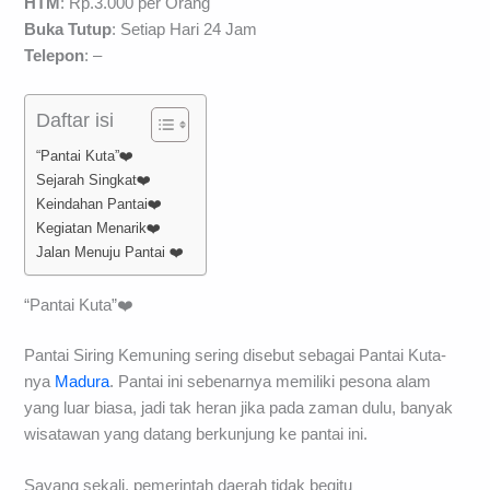
HTM
: Rp.3.000 per Orang
Buka Tutup
: Setiap Hari 24 Jam
Telepon
: –
Daftar isi
“Pantai Kuta”❤️
Sejarah Singkat❤️
Keindahan Pantai❤️
Kegiatan Menarik❤️
Jalan Menuju Pantai ❤️
“Pantai Kuta”❤️
Pantai Siring Kemuning sering disebut sebagai Pantai Kuta-
nya
Madura
. Pantai ini sebenarnya memiliki pesona alam
yang luar biasa, jadi tak heran jika pada zaman dulu, banyak
wisatawan yang datang berkunjung ke pantai ini.
Sayang sekali, pemerintah daerah tidak begitu