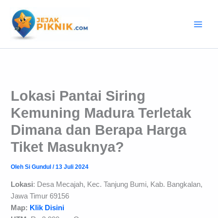
Lewati
ke
konten
Lokasi Pantai Siring
Kemuning Madura Terletak
Dimana dan Berapa Harga
Tiket Masuknya?
Oleh
Si Gundul
/
13 Juli 2024
Lokasi
: Desa Mecajah, Kec. Tanjung Bumi, Kab. Bangkalan,
Jawa Timur 69156
Map:
Klik Disini