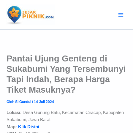
Lewati
ke
konten
Pantai Ujung Genteng di
Sukabumi Yang Tersembunyi
Tapi Indah, Berapa Harga
Tiket Masuknya?
Oleh
Si Gundul
/
14 Juli 2024
Lokasi
: Desa Gunung Batu, Kecamatan Ciracap, Kabupaten
Sukabumi, Jawa Barat
Map:
Klik Disini