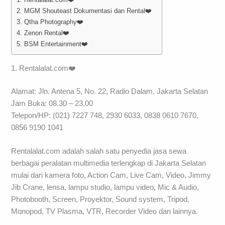
2. MGM Shouteast Dokumentasi dan Rental❤️
3. Qtha Photography❤️
4. Zenon Rental❤️
5. BSM Entertainment❤️
1. Rentalalat.com❤️
Alamat: Jln. Antena 5, No. 22, Radio Dalam, Jakarta Selatan
Jam Buka: 08.30 – 23.00
Telepon/HP: (021) 7227 748, 2930 6033, 0838 0610 7670,
0856 9190 1041
Rentalalat.com adalah salah satu penyedia jasa sewa
berbagai peralatan multimedia terlengkap di Jakarta Selatan
mulai dari kamera foto, Action Cam, Live Cam, Video, Jimmy
Jib Crane, lensa, lampu studio, lampu video, Mic & Audio,
Photobooth, Screen, Proyektor, Sound system, Tripod,
Monopod, TV Plasma, VTR, Recorder Video dan lainnya.