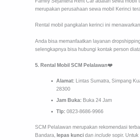
Family Sejahtera Rent Car adalah sewa mobil t
merupakan perusahaan sewa mobil Kerinci tera
Rental mobil pangkalan kerinci ini menawarkan
Anda bisa memanfaatkan layanan dropshipping
selengkapnya bisa hubungi kontak person diat
5. Rental Mobil SCM Pelalawan❤️
Alamat:
Lintas Sumatra, Simpang Kua
28300
Jam Buka:
Buka 24 Jam
Tlp:
0823-8686-9966
SCM Pelalawan merupakan rekomendasi terbaik s
Bandara,
lepas kunci
dan
include
sopir. Untuk