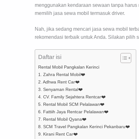
menggunakan kendaraan sewaan tanpa harus me
memilih jasa sewa mobil termasuk driver.
Nah, jika sedang mencari jasa sewa mobil terb
rekomendasi terbaik untuk Anda. Silakan pilih 
Daftar isi
Rental Mobil Pangkalan Kerinci
1. Zahra Rental Mobil❤️
2. Adhwa Rent Car❤️
3. Senyaman Rental❤️
4. CV. Family Sejahtera Rentcar❤️
5. Rental Mobil SCM Pelalawan❤️
6. Fattiih Jaya Rentcar Pelalawan❤️
7. Rental Mobil Qyana❤️
8. SCM Travel Pangkalan Kerinci Pekanbaru❤️
9. Kirani Rent Car❤️