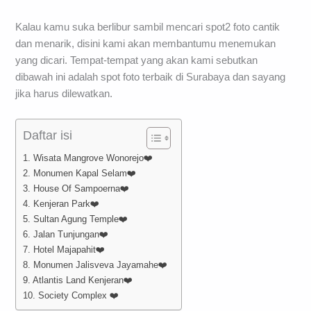
Kalau kamu suka berlibur sambil mencari spot2 foto cantik
dan menarik, disini kami akan membantumu menemukan
yang dicari. Tempat-tempat yang akan kami sebutkan
dibawah ini adalah spot foto terbaik di Surabaya dan sayang
jika harus dilewatkan.
Daftar isi
1. Wisata Mangrove Wonorejo❤️
2. Monumen Kapal Selam❤️
3. House Of Sampoerna❤️
4. Kenjeran Park❤️
5. Sultan Agung Temple❤️
6. Jalan Tunjungan❤️
7. Hotel Majapahit❤️
8. Monumen Jalisveva Jayamahe❤️
9. Atlantis Land Kenjeran❤️
10. Society Complex ❤️