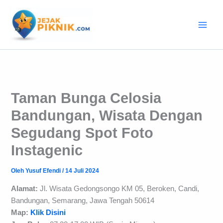
Lewati
ke
konten
Taman Bunga Celosia
Bandungan, Wisata Dengan
Segudang Spot Foto
Instagenic
Oleh
Yusuf Efendi
/
14 Juli 2024
Alamat:
Jl. Wisata Gedongsongo KM 05, Beroken, Candi,
Bandungan, Semarang, Jawa Tengah 50614
Map:
Klik Disini