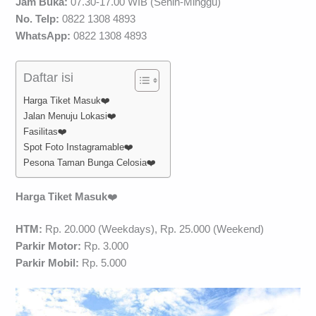
Jam Buka:
07.30-17.00 WIB (Senin-Minggu)
No. Telp:
0822 1308 4893
WhatsApp:
0822 1308 4893
Daftar isi
Harga Tiket Masuk❤️
Jalan Menuju Lokasi❤️
Fasilitas❤️
Spot Foto Instagramable❤️
Pesona Taman Bunga Celosia❤️
Harga Tiket Masuk
❤️
HTM:
Rp. 20.000 (Weekdays), Rp. 25.000 (Weekend)
Parkir Motor:
Rp. 3.000
Parkir Mobil:
Rp. 5.000