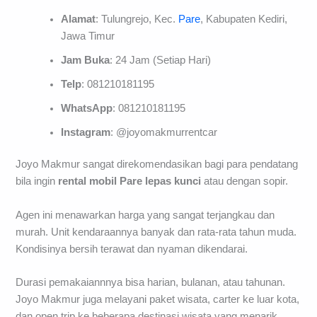
Alamat
: Tulungrejo, Kec.
Pare
, Kabupaten Kediri,
Jawa Timur
Jam Buka
: 24 Jam (Setiap Hari)
Telp
: 081210181195
WhatsApp
: 081210181195
Instagram
: @joyomakmurrentcar
Joyo Makmur sangat direkomendasikan bagi para pendatang
bila ingin
rental mobil Pare lepas kunci
atau dengan sopir.
Agen ini menawarkan harga yang sangat terjangkau dan
murah. Unit kendaraannya banyak dan rata-rata tahun muda.
Kondisinya bersih terawat dan nyaman dikendarai.
Durasi pemakaiannnya bisa harian, bulanan, atau tahunan.
Joyo Makmur juga melayani paket wisata, carter ke luar kota,
dan open trip ke beberapa destinasi wisata yang menarik.