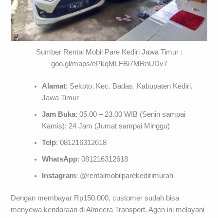
Sumber Rental Mobil Pare Kediri Jawa Timur :
goo.gl/maps/ePkqMLFBi7MRnUDv7
Alamat
: Sekoto, Kec. Badas, Kabupaten Kediri,
Jawa Timur
Jam Buka
: 05.00 – 23.00 WIB (Senin sampai
Kamis); 24 Jam (Jumat sampai Minggu)
Telp
: 081216312618
WhatsApp
: 081216312618
Instagram
: @rentalmobilparekedirimurah
Dengan membayar Rp150.000, customer sudah bisa
menyewa kendaraan di Almeera Transport. Agen ini melayani