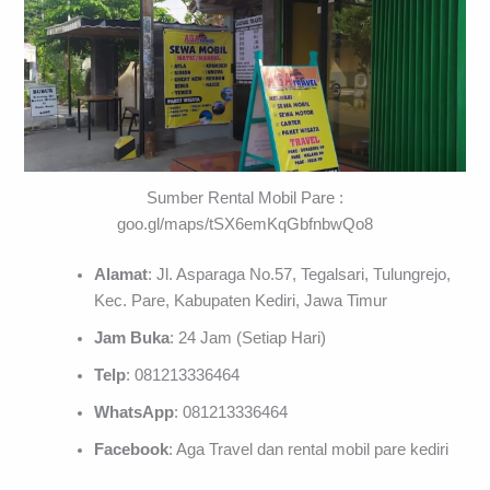
Sumber Rental Mobil Pare :
goo.gl/maps/tSX6emKqGbfnbwQo8
Alamat
: Jl. Asparaga No.57, Tegalsari, Tulungrejo,
Kec. Pare, Kabupaten Kediri, Jawa Timur
Jam Buka
: 24 Jam (Setiap Hari)
Telp
: 081213336464
WhatsApp
: 081213336464
Facebook
: Aga Travel dan rental mobil pare kediri