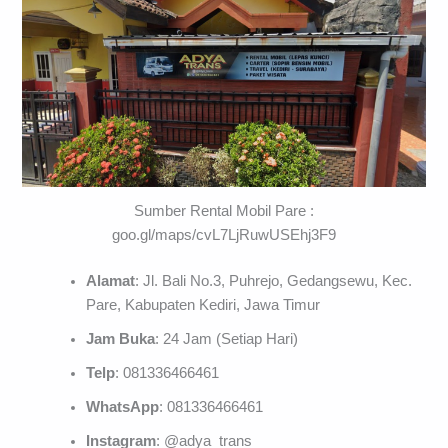
Sumber Rental Mobil Pare :
goo.gl/maps/cvL7LjRuwUSEhj3F9
Alamat
: Jl. Bali No.3, Puhrejo, Gedangsewu, Kec.
Pare, Kabupaten Kediri, Jawa Timur
Jam Buka
: 24 Jam (Setiap Hari)
Telp
: 081336466461
WhatsApp
: 081336466461
Instagram
: @adya_trans