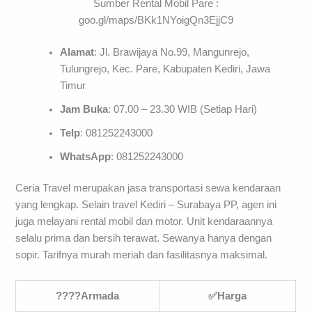
Sumber Rental Mobil Pare :
goo.gl/maps/BKk1NYoigQn3EjjC9
Alamat
: Jl. Brawijaya No.99, Mangunrejo,
Tulungrejo, Kec. Pare, Kabupaten Kediri, Jawa
Timur
Jam Buka
: 07.00 – 23.30 WIB (Setiap Hari)
Telp
: 081252243000
WhatsApp
: 081252243000
Ceria Travel merupakan jasa transportasi sewa kendaraan
yang lengkap. Selain travel Kediri – Surabaya PP, agen ini
juga melayani rental mobil dan motor. Unit kendaraannya
selalu prima dan bersih terawat. Sewanya hanya dengan
sopir. Tarifnya murah meriah dan fasilitasnya maksimal.
????
Armada
✅
Harga