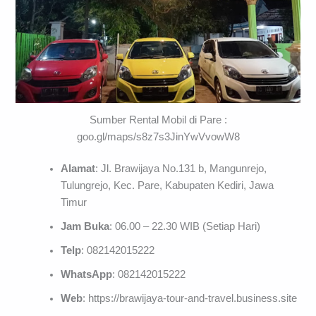
Sumber Rental Mobil di Pare :
goo.gl/maps/s8z7s3JinYwVvowW8
Alamat
: Jl. Brawijaya No.131 b, Mangunrejo,
Tulungrejo, Kec. Pare, Kabupaten Kediri, Jawa
Timur
Jam Buka
: 06.00 – 22.30 WIB (Setiap Hari)
Telp
: 082142015222
WhatsApp
: 082142015222
Web
: https://brawijaya-tour-and-travel.business.site