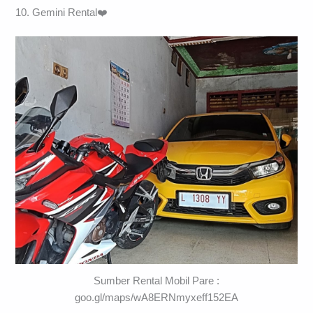
10. Gemini Rental❤️
Sumber Rental Mobil Pare :
goo.gl/maps/wA8ERNmyxeff152EA