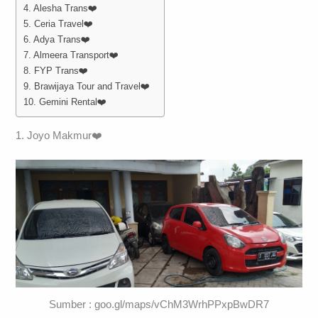
4. Alesha Trans❤️
5. Ceria Travel❤️
6. Adya Trans❤️
7. Almeera Transport❤️
8. FYP Trans❤️
9. Brawijaya Tour and Travel❤️
10. Gemini Rental❤️
1. Joyo Makmur❤️
Sumber : goo.gl/maps/vChM3WrhPPxpBwDR7