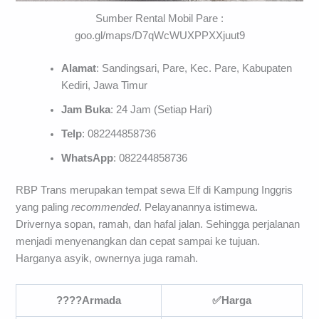
Sumber Rental Mobil Pare :
goo.gl/maps/D7qWcWUXPPXXjuut9
Alamat
: Sandingsari, Pare, Kec. Pare, Kabupaten
Kediri, Jawa Timur
Jam Buka
: 24 Jam (Setiap Hari)
Telp
: 082244858736
WhatsApp
: 082244858736
RBP Trans merupakan tempat sewa Elf di Kampung Inggris
yang paling
recommended
. Pelayanannya istimewa.
Drivernya sopan, ramah, dan hafal jalan. Sehingga perjalanan
menjadi menyenangkan dan cepat sampai ke tujuan.
Harganya asyik, ownernya juga ramah.
????
Armada
✅
Harga