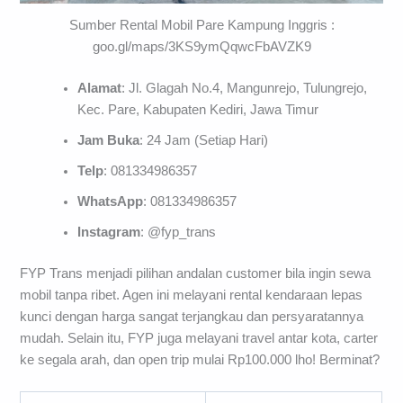
Sumber Rental Mobil Pare Kampung Inggris :
goo.gl/maps/3KS9ymQqwcFbAVZK9
Alamat
: Jl. Glagah No.4, Mangunrejo, Tulungrejo,
Kec. Pare, Kabupaten Kediri, Jawa Timur
Jam Buka
: 24 Jam (Setiap Hari)
Telp
: 081334986357
WhatsApp
: 081334986357
Instagram
: @fyp_trans
FYP Trans menjadi pilihan andalan customer bila ingin sewa
mobil tanpa ribet. Agen ini melayani rental kendaraan lepas
kunci dengan harga sangat terjangkau dan persyaratannya
mudah. Selain itu, FYP juga melayani travel antar kota, carter
ke segala arah, dan open trip mulai Rp100.000 lho! Berminat?