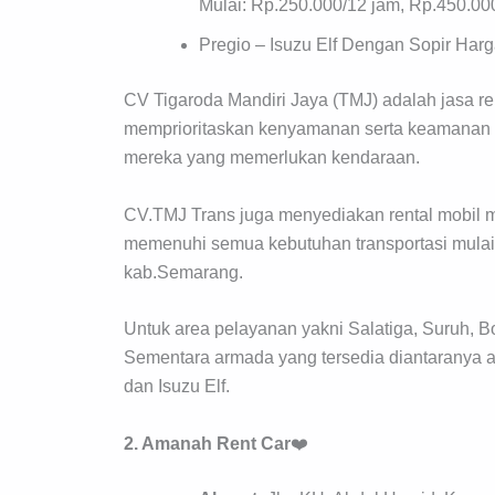
Mulai: Rp.250.000/12 jam, Rp.450.00
Pregio – Isuzu Elf Dengan Sopir Har
CV Tigaroda Mandiri Jaya (TMJ) adalah jasa re
memprioritaskan kenyamanan serta keamanan per
mereka yang memerlukan kendaraan.
CV.TMJ Trans juga menyediakan rental mobil ma
memenuhi semua kebutuhan transportasi mulai d
kab.Semarang.
Untuk area pelayanan yakni Salatiga, Suruh, 
Sementara armada yang tersedia diantaranya a
dan Isuzu Elf.
2. Amanah Rent
Car
❤️