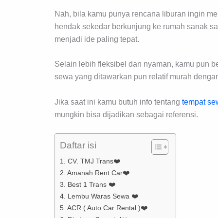
Nah, bila kamu punya rencana liburan ingin me
hendak sekedar berkunjung ke rumah sanak s
menjadi ide paling tepat.
Selain lebih fleksibel dan nyaman, kamu pun b
sewa yang ditawarkan pun relatif murah dengan
Jika saat ini kamu butuh info tentang
tempat sew
mungkin bisa dijadikan sebagai referensi.
Daftar isi
1. CV. TMJ Trans❤️
2. Amanah Rent Car❤️
3. Best 1 Trans ❤️
4. Lembu Waras Sewa ❤️
5. ACR ( Auto Car Rental )❤️