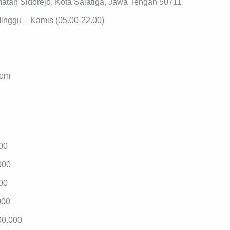
atan Sidorejo, Kota Salatiga, Jawa Tengah 50711
Minggu – Kamis (05.00-22.00)
com
00
000
00
000
00.000