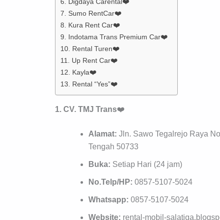
6. Digdaya Carental❤️
7. Sumo RentCar❤️
8. Kura Rent Car❤️
9. Indotama Trans Premium Car❤️
10. Rental Turen❤️
11. Up Rent Car❤️
12. Kayla❤️
13. Rental “Yes”❤️
1. CV. TMJ Trans
❤️
Alamat:
Jln. Sawo Tegalrejo Raya No
Tengah 50733
Buka:
Setiap Hari (24 jam)
No.Telp/HP:
0857-5107-5024
Whatsapp:
0857-5107-5024
Website:
rental-mobil-salatiga.blogs