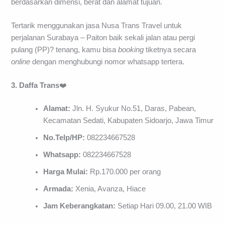
berdasarkan dimensi, berat dan alamat tujuan.
Tertarik menggunakan jasa Nusa Trans Travel untuk
perjalanan Surabaya – Paiton baik sekali jalan atau pergi
pulang (PP)? tenang, kamu bisa
booking
tiketnya secara
online
dengan menghubungi nomor whatsapp tertera.
3. Daffa Trans
❤️
Alamat:
Jln. H. Syukur No.51, Daras, Pabean,
Kecamatan Sedati, Kabupaten Sidoarjo, Jawa Timur
No.Telp/HP:
082234667528
Whatsapp:
082234667528
Harga Mulai:
Rp.170.000 per orang
Armada:
Xenia, Avanza, Hiace
Jam Keberangkatan:
Setiap Hari 09.00, 21.00 WIB