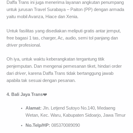
Daffa Trans ini juga menerima layanan angkutan penumpang
untuk jurusan Travel Surabaya – Paiton (PP) dengan armada
yaitu mobil Avanza, Hiace dan Xenia.
Untuk fasilitas yang disediakan meliputi gratis antar jemput,
free bagasi 1 tas, charger, Ac, audio, semi tol panjang dan
driver
profesional.
Oh iya, untuk waktu keberangkatan tergantung titik
penjemputan. Dan mengenai pemesanan tiket, hindari order
dari
driver
, karena Daffa Trans tidak bertanggung jawab
apabila tak sesuai dengan pesanan.
4. Bali Jaya Trans
❤️
Alamat:
Jln. Letjend Sutoyo No.140, Medaeng
Wetan, Kec. Waru, Kabupaten Sidoarjo, Jawa Timur
No.Telp/HP:
085370089090