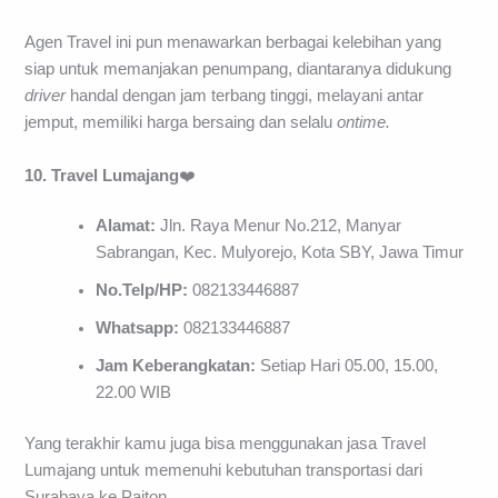
Agen Travel ini pun menawarkan berbagai kelebihan yang
siap untuk memanjakan penumpang, diantaranya didukung
driver
handal dengan jam terbang tinggi, melayani antar
jemput, memiliki harga bersaing dan selalu
ontime.
10. Travel Lumajang
❤️
Alamat:
Jln. Raya Menur No.212, Manyar
Sabrangan, Kec. Mulyorejo, Kota SBY, Jawa Timur
No.Telp/HP:
082133446887
Whatsapp:
082133446887
Jam Keberangkatan:
Setiap Hari 05.00, 15.00,
22.00 WIB
Yang terakhir kamu juga bisa menggunakan jasa Travel
Lumajang untuk memenuhi kebutuhan transportasi dari
Surabaya ke Paiton.