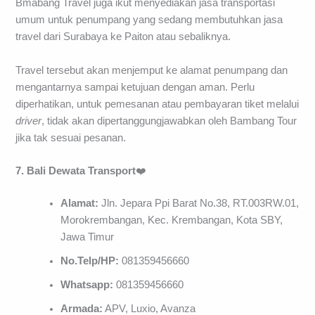
Bmabang Travel juga ikut menyediakan jasa transportasi
umum untuk penumpang yang sedang membutuhkan jasa
travel dari Surabaya ke Paiton atau sebaliknya.
Travel tersebut akan menjemput ke alamat penumpang dan
mengantarnya sampai ketujuan dengan aman. Perlu
diperhatikan, untuk pemesanan atau pembayaran tiket melalui
driver
, tidak akan dipertanggungjawabkan oleh Bambang Tour
jika tak sesuai pesanan.
7. Bali Dewata Transport
❤️
Alamat:
Jln. Jepara Ppi Barat No.38, RT.003RW.01,
Morokrembangan, Kec. Krembangan, Kota SBY,
Jawa Timur
No.Telp/HP:
081359456660
Whatsapp:
081359456660
Armada:
APV, Luxio, Avanza