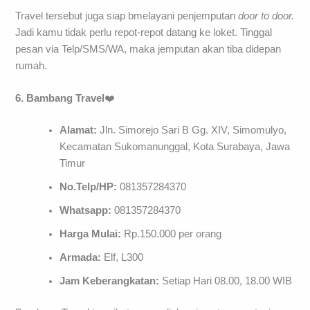
Travel tersebut juga siap bmelayani penjemputan
door
to
door.
Jadi kamu tidak perlu repot-repot datang ke loket. Tinggal
pesan via Telp/SMS/WA, maka jemputan akan tiba didepan
rumah.
6. Bambang Travel
❤️
Alamat:
Jln. Simorejo Sari B Gg. XIV, Simomulyo,
Kecamatan Sukomanunggal, Kota Surabaya, Jawa
Timur
No.Telp/HP:
081357284370
Whatsapp:
081357284370
Harga Mulai:
Rp.150.000 per orang
Armada:
Elf, L300
Jam Keberangkatan:
Setiap Hari 08.00, 18.00 WIB