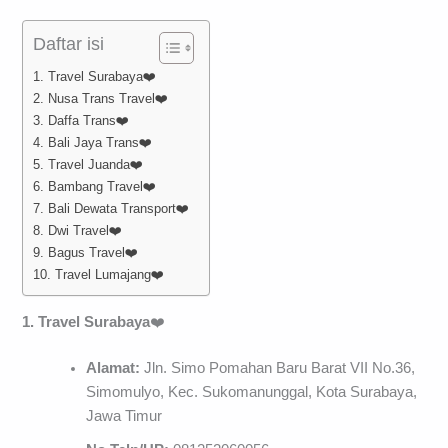
Daftar isi
1. Travel Surabaya❤️
2. Nusa Trans Travel❤️
3. Daffa Trans❤️
4. Bali Jaya Trans❤️
5. Travel Juanda❤️
6. Bambang Travel❤️
7. Bali Dewata Transport❤️
8. Dwi Travel❤️
9. Bagus Travel❤️
10. Travel Lumajang❤️
1. Travel Surabaya
❤️
Alamat:
Jln. Simo Pomahan Baru Barat VII No.36,
Simomulyo, Kec. Sukomanunggal, Kota Surabaya,
Jawa Timur