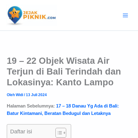
Lewati
ke
konten
19 – 22 Objek Wisata Air
Terjun di Bali Terindah dan
Lokasinya: Kanto Lampo
Oleh
Widi
/
13 Juli 2024
Halaman Sebelumnya:
17 – 18 Danau Yg Ada di Bali:
Batur Kintamani, Beratan Bedugul dan Letaknya
Daftar isi