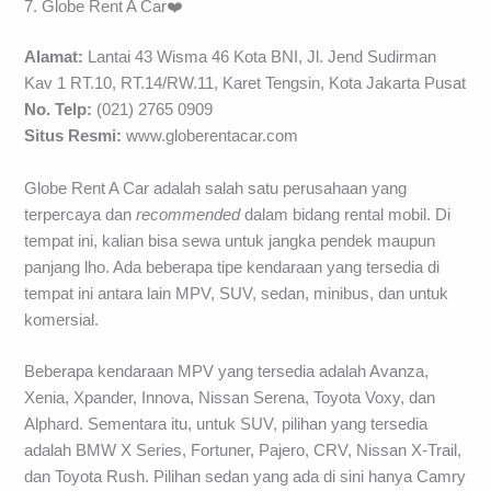
7. Globe Rent A Car❤️
Alamat:
Lantai 43 Wisma 46 Kota BNI, Jl. Jend Sudirman
Kav 1 RT.10, RT.14/RW.11, Karet Tengsin, Kota Jakarta Pusat
No. Telp:
(021) 2765 0909
Situs Resmi:
www.globerentacar.com
Globe Rent A Car adalah salah satu perusahaan yang
terpercaya dan
recommended
dalam bidang rental mobil. Di
tempat ini, kalian bisa sewa untuk jangka pendek maupun
panjang lho. Ada beberapa tipe kendaraan yang tersedia di
tempat ini antara lain MPV, SUV, sedan, minibus, dan untuk
komersial.
Beberapa kendaraan MPV yang tersedia adalah Avanza,
Xenia, Xpander, Innova, Nissan Serena, Toyota Voxy, dan
Alphard. Sementara itu, untuk SUV, pilihan yang tersedia
adalah BMW X Series, Fortuner, Pajero, CRV, Nissan X-Trail,
dan Toyota Rush. Pilihan sedan yang ada di sini hanya Camry