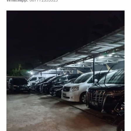
Whatsapp:
087771359315