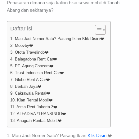
Penasaran dimana saja kalian bisa sewa mobil di Tanah
Abang dan sekitarnya?
Daftar isi
1. Mau Jadi Nomer Satu? Pasang Iklan Klik Disini❤️
2. Moovby❤️
3. Otota Travelindo❤️
4. Balagadona Rent Car❤️
5. PT. Agung Concern❤️
6. Trust Indonesia Rent Car❤️
7. Globe Rent A Car❤️
8. Berkah Jaya❤️
9. Cakrawala Rental❤️
10. Kian Rental Mobil❤️
11. Assa Rent Jakarta 3❤️
12. ALFADIVA *TRANSINDO❤️
13. Anugrah RentaL MobiL❤️
1. Mau Jadi Nomer Satu? Pasang Iklan
Klik Disini
❤️