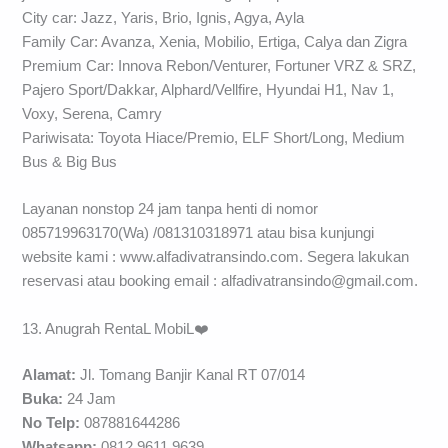
City car: Jazz, Yaris, Brio, Ignis, Agya, Ayla
Family Car: Avanza, Xenia, Mobilio, Ertiga, Calya dan Zigra
Premium Car: Innova Rebon/Venturer, Fortuner VRZ & SRZ,
Pajero Sport/Dakkar, Alphard/Vellfire, Hyundai H1, Nav 1,
Voxy, Serena, Camry
Pariwisata: Toyota Hiace/Premio, ELF Short/Long, Medium
Bus & Big Bus
Layanan nonstop 24 jam tanpa henti di nomor
085719963170(Wa) /081310318971 atau bisa kunjungi
website kami : www.alfadivatransindo.com. Segera lakukan
reservasi atau booking email :
alfadivatransindo@gmail.com
.
13. Anugrah RentaL MobiL❤️
Alamat:
Jl. Tomang Banjir Kanal RT 07/014
Buka:
24 Jam
No Telp:
087881644286
Whatsapp:
0812 9611 9639