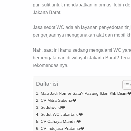
pun sulit untuk mendapatkan informasi lebih de
Jakarta Barat.
Jasa sedot WC adalah layanan penyedotan tin
pengerjaannya menggunakan alat dan mobil k
Nah, saat ini kamu sedang mengalami WC yang
berpengalaman di wilayah Jakarta Barat? Tena
rekomendasinya.
Daftar isi
1. Mau Jadi Nomer Satu? Pasang Iklan Klik Disini❤
2. CV Mitra Sabena❤️
3. Sedotwc.id❤️
4. Sedot WC Jakarta.id❤️
5. CV Cahaya Mandiri❤️
6. CV Indojasa Pratama❤️