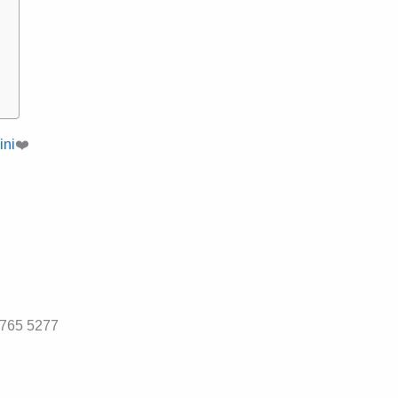
ini
❤️
3765 5277