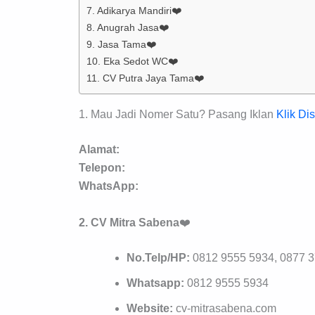
7. Adikarya Mandiri❤️
8. Anugrah Jasa❤️
9. Jasa Tama❤️
10. Eka Sedot WC❤️
11. CV Putra Jaya Tama❤️
1. Mau Jadi Nomer Satu? Pasang Iklan
Klik Dis
Alamat:
Telepon:
WhatsApp:
2. CV Mitra Sabena
❤️
No.Telp/HP:
0812 9555 5934, 0877 
Whatsapp:
0812 9555 5934
Website:
cv-mitrasabena.com