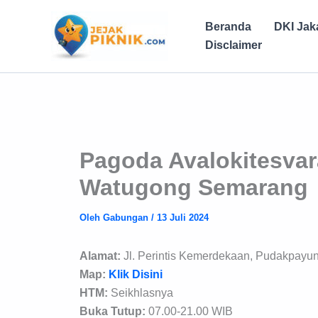
Lewati
ke
Beranda
DKI Jak
konten
Disclaimer
Pagoda Avalokitesva
Watugong Semarang
Oleh
Gabungan
/
13 Juli 2024
Alamat:
Jl. Perintis Kemerdekaan, Pudakpay
Map:
Klik Disini
HTM:
Seikhlasnya
Buka Tutup:
07.00-21.00 WIB