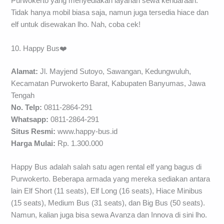
Purwokerto yang menyediakan layanan sewa kendaraan.
Tidak hanya mobil biasa saja, namun juga tersedia hiace dan
elf untuk disewakan lho. Nah, coba cek!
10. Happy Bus❤️
Alamat:
Jl. Mayjend Sutoyo, Sawangan, Kedungwuluh,
Kecamatan Purwokerto Barat, Kabupaten Banyumas, Jawa
Tengah
No. Telp:
0811-2864-291
Whatsapp:
0811-2864-291
Situs Resmi:
www.happy-bus.id
Harga Mulai:
Rp. 1.300.000
Happy Bus adalah salah satu agen rental elf yang bagus di
Purwokerto. Beberapa armada yang mereka sediakan antara
lain Elf Short (11 seats), Elf Long (16 seats), Hiace Minibus
(15 seats), Medium Bus (31 seats), dan Big Bus (50 seats).
Namun, kalian juga bisa sewa Avanza dan Innova di sini lho.