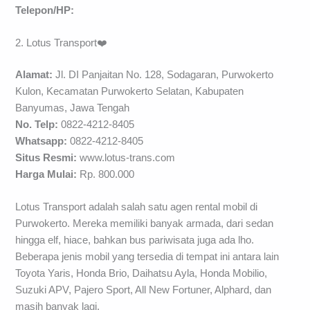
Telepon/HP:
2. Lotus Transport❤️
Alamat:
Jl. DI Panjaitan No. 128, Sodagaran, Purwokerto
Kulon, Kecamatan Purwokerto Selatan, Kabupaten
Banyumas, Jawa Tengah
No. Telp:
0822-4212-8405
Whatsapp:
0822-4212-8405
Situs Resmi:
www.lotus-trans.com
Harga Mulai:
Rp. 800.000
Lotus Transport adalah salah satu agen rental mobil di
Purwokerto. Mereka memiliki banyak armada, dari sedan
hingga elf, hiace, bahkan bus pariwisata juga ada lho.
Beberapa jenis mobil yang tersedia di tempat ini antara lain
Toyota Yaris, Honda Brio, Daihatsu Ayla, Honda Mobilio,
Suzuki APV, Pajero Sport, All New Fortuner, Alphard, dan
masih banyak lagi.