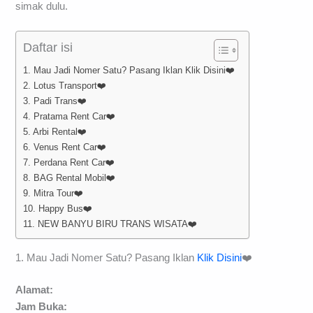
simak dulu.
Daftar isi
1. Mau Jadi Nomer Satu? Pasang Iklan Klik Disini❤️
2. Lotus Transport❤️
3. Padi Trans❤️
4. Pratama Rent Car❤️
5. Arbi Rental❤️
6. Venus Rent Car❤️
7. Perdana Rent Car❤️
8. BAG Rental Mobil❤️
9. Mitra Tour❤️
10. Happy Bus❤️
11. NEW BANYU BIRU TRANS WISATA❤️
1. Mau Jadi Nomer Satu? Pasang Iklan
Klik Disini
❤️
Alamat:
Jam Buka: