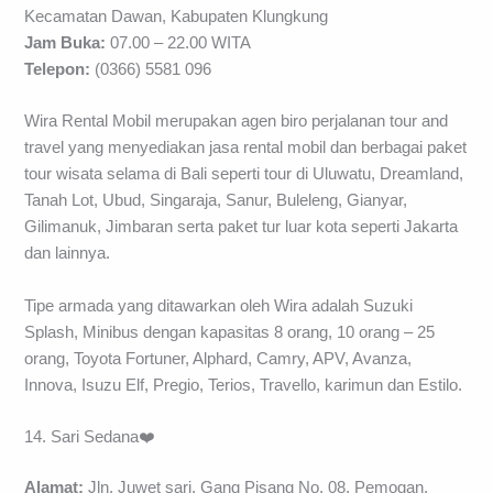
Kecamatan Dawan, Kabupaten Klungkung
Jam Buka:
07.00 – 22.00 WITA
Telepon:
(0366) 5581 096
Wira Rental Mobil merupakan agen biro perjalanan tour and
travel yang menyediakan jasa rental mobil dan berbagai paket
tour wisata selama di Bali seperti tour di Uluwatu, Dreamland,
Tanah Lot, Ubud, Singaraja, Sanur, Buleleng, Gianyar,
Gilimanuk, Jimbaran serta paket tur luar kota seperti Jakarta
dan lainnya.
Tipe armada yang ditawarkan oleh Wira adalah Suzuki
Splash, Minibus dengan kapasitas 8 orang, 10 orang – 25
orang, Toyota Fortuner, Alphard, Camry, APV, Avanza,
Innova, Isuzu Elf, Pregio, Terios, Travello, karimun dan Estilo.
14. Sari Sedana❤️
Alamat:
Jln. Juwet sari, Gang Pisang No. 08, Pemogan,