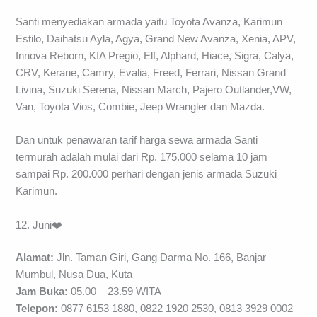
Santi menyediakan armada yaitu Toyota Avanza, Karimun
Estilo, Daihatsu Ayla, Agya, Grand New Avanza, Xenia, APV,
Innova Reborn, KIA Pregio, Elf, Alphard, Hiace, Sigra, Calya,
CRV, Kerane, Camry, Evalia, Freed, Ferrari, Nissan Grand
Livina, Suzuki Serena, Nissan March, Pajero Outlander,VW,
Van, Toyota Vios, Combie, Jeep Wrangler dan Mazda.
Dan untuk penawaran tarif harga sewa armada Santi
termurah adalah mulai dari Rp. 175.000 selama 10 jam
sampai Rp. 200.000 perhari dengan jenis armada Suzuki
Karimun.
12. Juni❤️
Alamat:
Jln. Taman Giri, Gang Darma No. 166, Banjar
Mumbul, Nusa Dua, Kuta
Jam Buka:
05.00 – 23.59 WITA
Telepon:
0877 6153 1880, 0822 1920 2530, 0813 3929 0002