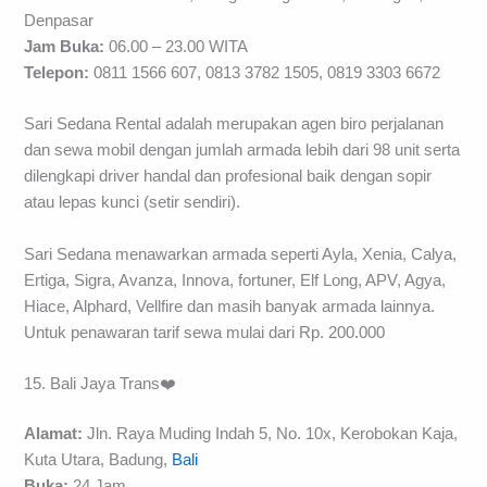
Denpasar
Jam Buka:
06.00 – 23.00 WITA
Telepon:
0811 1566 607, 0813 3782 1505, 0819 3303 6672
Sari Sedana Rental adalah merupakan agen biro perjalanan
dan sewa mobil dengan jumlah armada lebih dari 98 unit serta
dilengkapi driver handal dan profesional baik dengan sopir
atau lepas kunci (setir sendiri).
Sari Sedana menawarkan armada seperti Ayla, Xenia, Calya,
Ertiga, Sigra, Avanza, Innova, fortuner, Elf Long, APV, Agya,
Hiace, Alphard, Vellfire dan masih banyak armada lainnya.
Untuk penawaran tarif sewa mulai dari Rp. 200.000
15. Bali Jaya Trans❤️
Alamat:
Jln. Raya Muding Indah 5, No. 10x, Kerobokan Kaja,
Kuta Utara, Badung,
Bali
Buka:
24 Jam