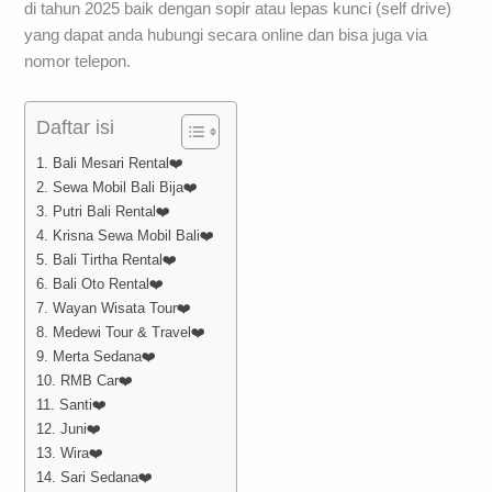
di tahun 2025 baik dengan sopir atau lepas kunci (self drive)
yang dapat anda hubungi secara online dan bisa juga via
nomor telepon.
Daftar isi
1. Bali Mesari Rental❤️
2. Sewa Mobil Bali Bija❤️
3. Putri Bali Rental❤️
4. Krisna Sewa Mobil Bali❤️
5. Bali Tirtha Rental❤️
6. Bali Oto Rental❤️
7. Wayan Wisata Tour❤️
8. Medewi Tour & Travel❤️
9. Merta Sedana❤️
10. RMB Car❤️
11. Santi❤️
12. Juni❤️
13. Wira❤️
14. Sari Sedana❤️