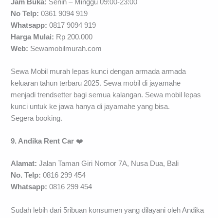
Jam Buka:
Senin – Minggu 09:00-23:00
No Telp:
0361 9094 919
Whatsapp:
0817 9094 919
Harga Mulai:
Rp 200.000
Web:
Sewamobilmurah.com
Sewa Mobil murah lepas kunci dengan armada armada
keluaran tahun terbaru 2025. Sewa mobil di jayamahe
menjadi trendsetter bagi semua kalangan. Sewa mobil lepas
kunci untuk ke jawa hanya di jayamahe yang bisa.
Segera booking.
9. Andika Rent Car
❤️
Alamat:
Jalan Taman Giri Nomor 7A, Nusa Dua, Bali
No. Telp:
0816 299 454
Whatsapp:
0816 299 454
Sudah lebih dari 5ribuan konsumen yang dilayani oleh Andika