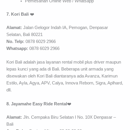
Pemesanan Online Web / Whatsapp
7. Kori Bali
❤️
Alamat:
Jalan Gelogor Indah IA, Pemogan, Denpasar
Selatan, Bali 80221
No. Telp:
0878 6029 2966
Whatsapp:
0878 6029 2966
Kori Bali adalah jasa layanan rental mobil plus driver maupun
lepas kunci yang ada di Bali. Beberapa unit armada yang
disewakan oleh Kori Bali diantaranya ada Avanza, Karimun
Estilo, Ayla, Agya, APV, Calya, Innova Reborn, Sigra, Aplhard,
dll.
8. Jayamahe Easy Ride Rental
❤️
Alamat:
Jln. Cempaka Biru Selatan I No. 10X Denpasar –
Bali