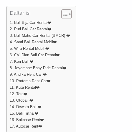
Daftar isi
1. Bali Bija Car Rental❤️
2. Puri Bali Car Rental❤️
3. Bali Matic Car Rental (BMCR) ❤️
4. Santi Bali Rental Mobil❤️
5. Wira Rental Mobil ❤️
6. CV. Dian Bali Car Rental❤️
7. Kori Bali ❤️
8. Jayamahe Easy Ride Rental❤️
9. Andika Rent Car ❤️
10. Pratama Rent Car❤️
11. Kuta Rental❤️
12. Tara❤️
13. Otobali ❤️
14. Dewata Bali ❤️
15. Bali Tirtha ❤️
16. Balibase Rent❤️
17. Autocar Rent❤️