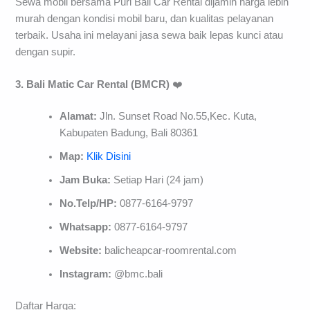
Sewa mobil bersama Puri Bali Car Rental dijamin harga lebih
murah dengan kondisi mobil baru, dan kualitas pelayanan
terbaik. Usaha ini melayani jasa sewa baik lepas kunci atau
dengan supir.
3. Bali Matic
Car Rental (BMCR)
❤️
Alamat:
Jln. Sunset Road No.55,Kec. Kuta,
Kabupaten Badung, Bali 80361
Map:
Klik Disini
Jam Buka:
Setiap Hari (24 jam)
No.Telp/HP:
0877-6164-9797
Whatsapp:
0877-6164-9797
Website:
balicheapcar-roomrental.com
Instagram:
@bmc.bali
Daftar Harga: