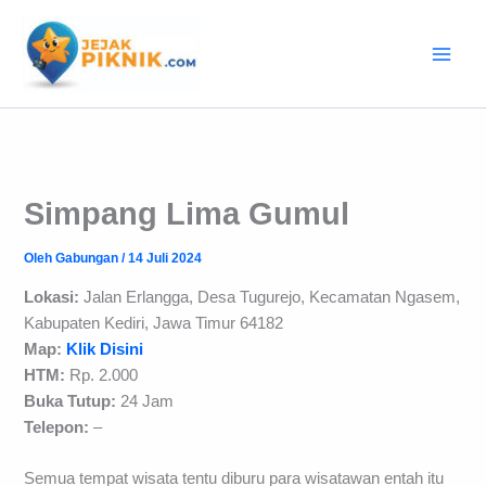
Lewati
ke
konten
Simpang Lima Gumul
Oleh
Gabungan
/
14 Juli 2024
Lokasi:
Jalan Erlangga, Desa Tugurejo, Kecamatan Ngasem,
Kabupaten Kediri, Jawa Timur 64182
Map:
Klik Disini
HTM:
Rp. 2.000
Buka Tutup:
24 Jam
Telepon:
–
Semua tempat wisata tentu diburu para wisatawan entah itu