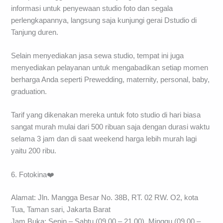
informasi untuk penyewaan studio foto dan segala
perlengkapannya, langsung saja kunjungi gerai Dstudio di
Tanjung duren.
Selain menyediakan jasa sewa studio, tempat ini juga
menyediakan pelayanan untuk mengabadikan setiap momen
berharga Anda seperti Prewedding, maternity, personal, baby,
graduation.
Tarif yang dikenakan mereka untuk foto studio di hari biasa
sangat murah mulai dari 500 ribuan saja dengan durasi waktu
selama 3 jam dan di saat weekend harga lebih murah lagi
yaitu 200 ribu.
6. Fotokina❤️
Alamat: Jln. Mangga Besar No. 38B, RT. 02 RW. O2, kota
Tua, Taman sari, Jakarta Barat
Jam Buka: Senin – Sabtu (09.00 – 21.00), Minggu (09.00 –