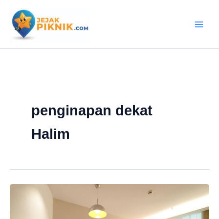
Lewati
ke
konten
penginapan dekat
Halim