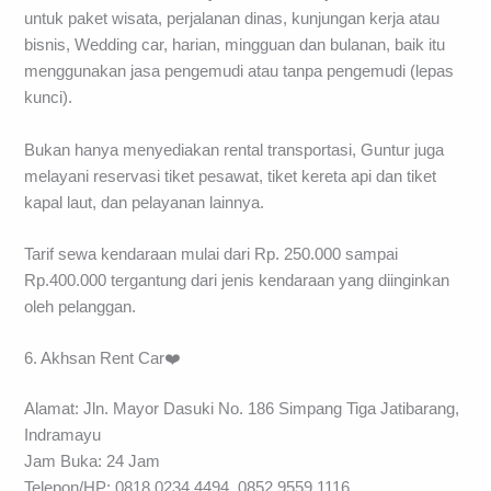
untuk paket wisata, perjalanan dinas, kunjungan kerja atau
bisnis, Wedding car, harian, mingguan dan bulanan, baik itu
menggunakan jasa pengemudi atau tanpa pengemudi (lepas
kunci).
Bukan hanya menyediakan rental transportasi, Guntur juga
melayani reservasi tiket pesawat, tiket kereta api dan tiket
kapal laut, dan pelayanan lainnya.
Tarif sewa kendaraan mulai dari Rp. 250.000 sampai
Rp.400.000 tergantung dari jenis kendaraan yang diinginkan
oleh pelanggan.
6. Akhsan Rent Car❤️
Alamat: Jln. Mayor Dasuki No. 186 Simpang Tiga Jatibarang,
Indramayu
Jam Buka: 24 Jam
Telepon/HP: 0818 0234 4494, 0852 9559 1116