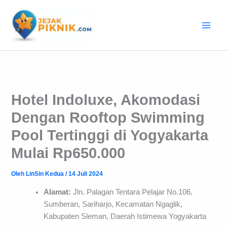
Lewati
ke
konten
Hotel Indoluxe, Akomodasi
Dengan Rooftop Swimming
Pool Tertinggi di Yogyakarta
Mulai Rp650.000
Oleh
LinSin Kedua
/
14 Juli 2024
Alamat:
Jln. Palagan Tentara Pelajar No.106,
Sumberan, Sariharjo, Kecamatan Ngaglik,
Kabupaten Sleman, Daerah Istimewa Yogyakarta