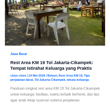
Jawa Barat
Rest Area KM 19 Tol Jakarta-Cikampek:
Tempat Istirahat Keluarga yang Praktis
clove clove
/
24 Mei 2026
/
Bekasi
,
Rest Area KM 19
,
Tips
perjalanan darat
,
Tol Jakarta-Cikampek
,
wisata keluarga
Panduan singkat rest area KM 19 Tol Jakarta-Cikampek
untuk keluarga: fasilitas, waktu terbaik berhenti, dan tips
agar anak tetap nyaman selama perjalanan.