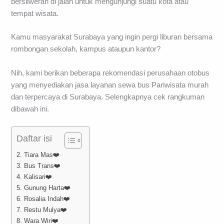
bersliweran di jalan untuk mengunjungi suatu kota atau
tempat wisata.
Kamu masyarakat Surabaya yang ingin pergi liburan bersama
rombongan sekolah, kampus ataupun kantor?
Nih, kami berikan beberapa rekomendasi perusahaan otobus
yang menyediakan jasa layanan sewa bus Pariwisata murah
dan terpercaya di Surabaya. Selengkapnya cek rangkuman
dibawah ini.
Daftar isi
2. Tiara Mas❤️
3. Bus Trans❤️
4. Kalisari❤️
5. Gunung Harta❤️
6. Rosalia Indah❤️
7. Restu Mulya❤️
8. Wara Wiri❤️