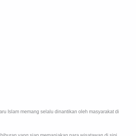
aru Islam memang selalu dinantikan oleh masyarakat di
hiburan yang siap memanjakan para wisatawan di sini.