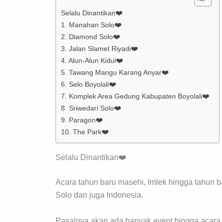
Selalu Dinantikan❤️
1. Manahan Solo❤️
2. Diamond Solo❤️
3. Jalan Slamet Riyadi❤️
4. Alun-Alun Kidul❤️
5. Tawang Mangu Karang Anyar❤️
6. Selo Boyolali❤️
7. Komplek Area Gedung Kabupaten Boyolali❤️
8. Sriwedari Solo❤️
9. Paragon❤️
10. The Park❤️
Selalu Dinantikan❤️
Acara tahun baru masehi, Imlek hingga tahun b
Solo dan juga Indonesia.
Pasalnya akan ada banyak event hingga acara 