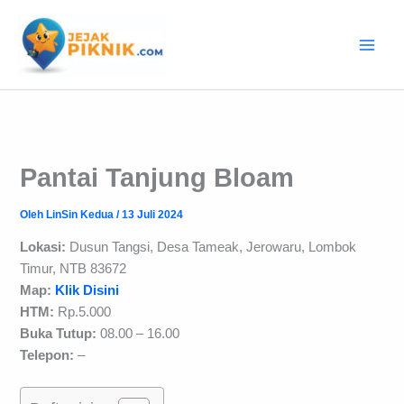
Lewati
ke
konten
Pantai Tanjung Bloam
Oleh
LinSin Kedua
/
13 Juli 2024
Lokasi:
Dusun Tangsi, Desa Tameak, Jerowaru, Lombok
Timur, NTB
83672
Map:
Klik Disini
HTM:
Rp.5.000
Buka Tutup:
08.00 – 16.00
Telepon:
–