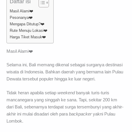
Daftar isi
Masil Alami❤️
Pesonanya❤️
Mengapa Ditutup?❤️
Rute Menuju Lokasi❤️
Harga Tiket Masuk❤️
Masil Alami❤️
Selama ini, Bali memang dikenal sebagai surganya destinasi
wisata di Indonesia. Bahkan daerah yang bernama lain Pulau
Dewata tersebut populer hingga ke luar negeri.
Tidak heran apabila setiap
weekend
banyak turis-turis
mancanegara yang singgah ke sana. Tapi, sekitar 200 km
dari Bali, sebenarnya terdapat surga tersembunyi yang akhir-
akhir ini mulai disadari oleh para
backpacker
yakni Pulau
Lombok.