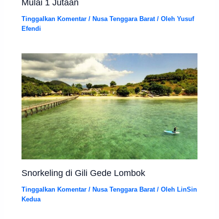
Mulai 1 Jutaan
Tinggalkan Komentar
/
Nusa Tenggara Barat
/ Oleh
Yusuf
Efendi
Snorkeling di Gili Gede Lombok
Tinggalkan Komentar
/
Nusa Tenggara Barat
/ Oleh
LinSin
Kedua