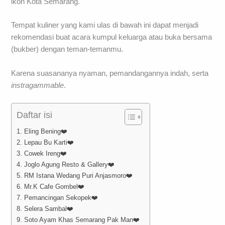
ikon Kota Semarang.
Tempat kuliner yang kami ulas di bawah ini dapat menjadi
rekomendasi buat acara kumpul keluarga atau buka bersama
(bukber) dengan teman-temanmu.
Karena suasananya nyaman, pemandangannya indah, serta
instragammable
.
Daftar isi
1. Eling Bening❤️
2. Lepau Bu Karti❤️
3. Cowek Ireng❤️
4. Joglo Agung Resto & Gallery❤️
5. RM Istana Wedang Puri Anjasmoro❤️
6. Mr.K Cafe Gombel❤️
7. Pemancingan Sekopek❤️
8. Selera Sambal❤️
9. Soto Ayam Khas Semarang Pak Man❤️