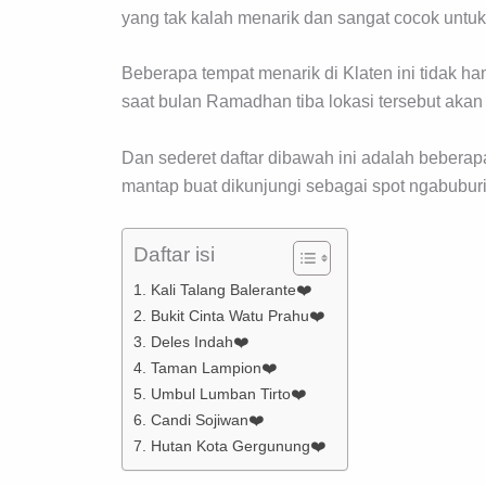
yang tak kalah menarik dan sangat cocok untuk
Beberapa tempat menarik di Klaten ini tidak ha
saat bulan Ramadhan tiba lokasi tersebut aka
Dan sederet daftar dibawah ini adalah beberap
mantap buat dikunjungi sebagai spot ngabuburi
Daftar isi
1. Kali Talang Balerante❤️
2. Bukit Cinta Watu Prahu❤️
3. Deles Indah❤️
4. Taman Lampion❤️
5. Umbul Lumban Tirto❤️
6. Candi Sojiwan❤️
7. Hutan Kota Gergunung❤️