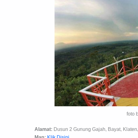
foto 
Alamat:
Dusun 2 Gunung Gajah, Bayat, Klaten
Map:
Klik Disini