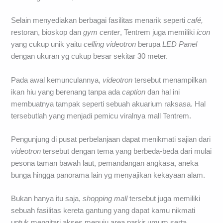
Selain menyediakan berbagai fasilitas menarik seperti
café,
restoran, bioskop dan
gym center
, Tentrem juga memiliki
icon
yang cukup unik yaitu
celling videotron
berupa
LED Panel
dengan ukuran yg cukup besar sekitar 30 meter.
Pada awal kemunculannya,
videotron
tersebut menampilkan
ikan hiu yang berenang tanpa ada
caption
dan hal ini
membuatnya tampak seperti sebuah akuarium raksasa. Hal
tersebutlah yang menjadi pemicu viralnya mall Tentrem.
Pengunjung di pusat perbelanjaan dapat menikmati sajian dari
videotron
tersebut dengan tema yang berbeda-beda dari mulai
pesona taman bawah laut, pemandangan angkasa, aneka
bunga hingga panorama lain yg menyajikan kekayaan alam.
Bukan hanya itu saja,
shopping mall
tersebut juga memiliki
sebuah fasilitas kereta gantung yang dapat kamu nikmati
untuk mengitari akses menuju area parkir umum serta