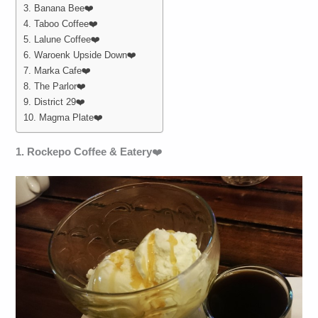
3. Banana Bee❤️
4. Taboo Coffee❤️
5. Lalune Coffee❤️
6. Waroenk Upside Down❤️
7. Marka Cafe❤️
8. The Parlor❤️
9. District 29❤️
10. Magma Plate❤️
1. Rockepo Coffee & Eatery
❤️