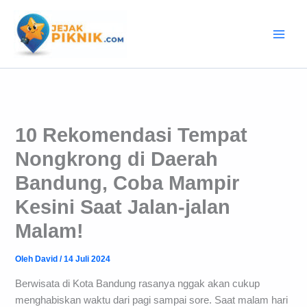
Lewati
ke
konten
10 Rekomendasi Tempat
Nongkrong di Daerah
Bandung, Coba Mampir
Kesini Saat Jalan-jalan
Malam!
Oleh
David
/
14 Juli 2024
Berwisata di Kota Bandung rasanya nggak akan cukup
menghabiskan waktu dari pagi sampai sore. Saat malam hari