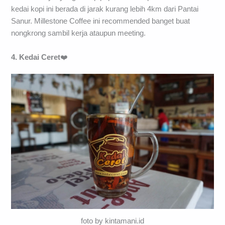
kedai kopi ini berada di jarak kurang lebih 4km dari Pantai
Sanur. Millestone Coffee ini recommended banget buat
nongkrong sambil kerja ataupun meeting.
4. Kedai Ceret
❤️
foto by kintamani.id