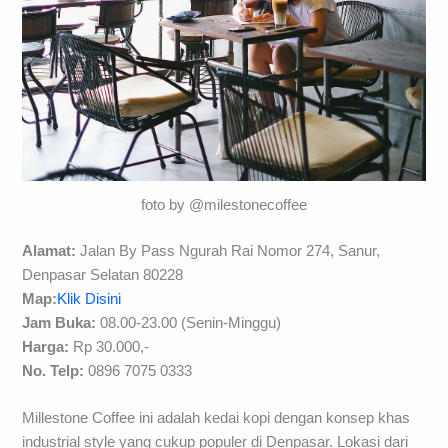
foto by @milestonecoffee
Alamat:
Jalan By Pass Ngurah Rai Nomor 274, Sanur,
Denpasar Selatan 80228
Map:
Klik Disini
Jam Buka:
08.00-23.00 (Senin-Minggu)
Harga:
Rp 30.000,-
No. Telp:
0896 7075 0333
Millestone Coffee ini adalah kedai kopi dengan konsep khas
industrial style yang cukup populer di Denpasar. Lokasi dari