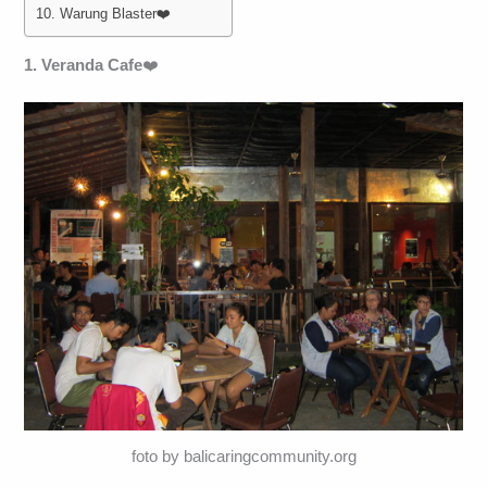
10. Warung Blaster❤️
1. Veranda Cafe
❤️
foto by balicaringcommunity.org