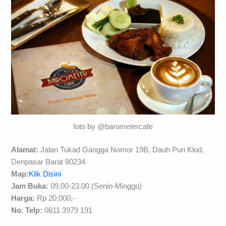
foto by @barometercafe
Alamat:
Jalan Tukad Gangga Nomor 19B, Dauh Puri Klod,
Denpasar Barat 80234
Map:
Klik Disini
Jam Buka:
09.00-23.00 (Senin-Minggu)
Harga:
Rp 20.000,-
No. Telp:
0811 3979 191