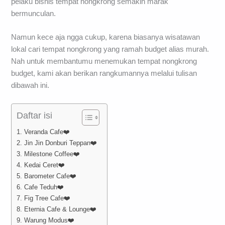
pelaku bisnis tempat nongkrong semakin marak
bermunculan.
Namun kece aja ngga cukup, karena biasanya wisatawan
lokal cari tempat nongkrong yang ramah budget alias murah.
Nah untuk membantumu menemukan tempat nongkrong
budget, kami akan berikan rangkumannya melalui tulisan
dibawah ini.
Daftar isi
1. Veranda Cafe❤️
2. Jin Jin Donburi Teppan❤️
3. Milestone Coffee❤️
4. Kedai Ceret❤️
5. Barometer Cafe❤️
6. Cafe Teduh❤️
7. Fig Tree Cafe❤️
8. Eternia Cafe & Lounge❤️
9. Warung Modus❤️