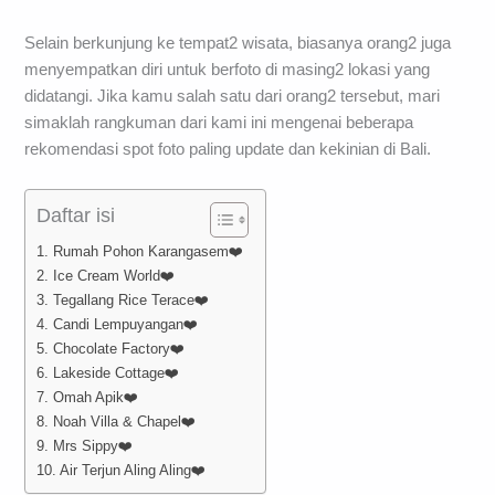
Selain berkunjung ke tempat2 wisata, biasanya orang2 juga
menyempatkan diri untuk berfoto di masing2 lokasi yang
didatangi. Jika kamu salah satu dari orang2 tersebut, mari
simaklah rangkuman dari kami ini mengenai beberapa
rekomendasi spot foto paling update dan kekinian di Bali.
Daftar isi
1. Rumah Pohon Karangasem❤️
2. Ice Cream World❤️
3. Tegallang Rice Terace❤️
4. Candi Lempuyangan❤️
5. Chocolate Factory❤️
6. Lakeside Cottage❤️
7. Omah Apik❤️
8. Noah Villa & Chapel❤️
9. Mrs Sippy❤️
10. Air Terjun Aling Aling❤️