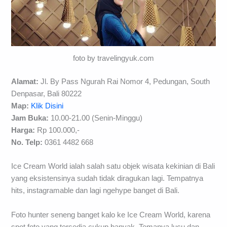
foto by travelingyuk.com
Alamat:
Jl. By Pass Ngurah Rai Nomor 4, Pedungan, South
Denpasar, Bali 80222
Map:
Klik Disini
Jam Buka:
10.00-21.00 (Senin-Minggu)
Harga:
Rp 100.000,-
No. Telp:
0361 4482 668
Ice Cream World ialah salah satu objek wisata kekinian di Bali
yang eksistensinya sudah tidak diragukan lagi. Tempatnya
hits, instagramable dan lagi ngehype banget di Bali.
Foto hunter seneng banget kalo ke Ice Cream World, karena
spot foto yang tersedia cukup banyak. Temanya lucu dan