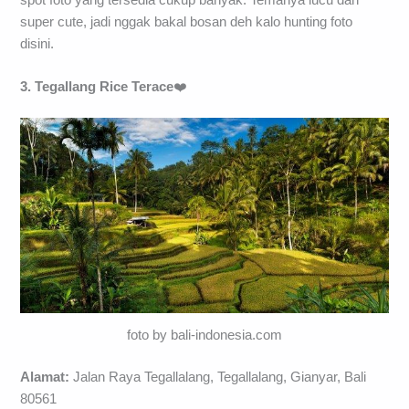
super cute, jadi nggak bakal bosan deh kalo hunting foto
disini.
3. Tegallang Rice Terace
❤️
foto by bali-indonesia.com
Alamat:
Jalan Raya Tegallalang, Tegallalang, Gianyar, Bali
80561