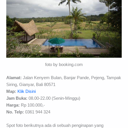
foto by booking.com
Alamat:
Jalan Kenyem Bulan, Banjar Pande, Pejeng, Tampak
Siring, Gianyar, Bali 80571
Map:
Klik Disini
Jam Buka:
08.00-22.00 (Senin-Minggu)
Harga:
Rp 100.000,-
No. Telp:
0361 944 324
Spot foto berikutnya ada di sebuah penginapan yang